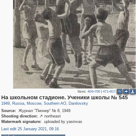
Sizes:
404×700
|
471×817
W
319,878
1,407,206
8,286
21,648
29,248
390
5,921
116
На школьном стадионе. Ученики школы № 545
1949
,
Russia
,
Moscow
,
Southern AO
,
Danilovsky
Source:
Журнал "Пионер" № 8, 1949
Shooting direction:
northeast

Watermark signature:
uploaded by yasinvas
Last edit 25 January 2021, 09:16