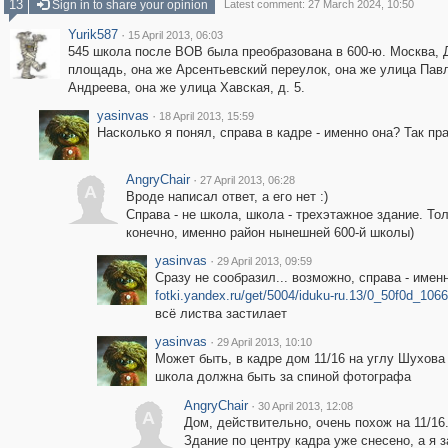
13
Sign in to share your opinion
Latest comment: 27 March 2024, 10:50
Yurik587
·
15 April 2013, 06:03
545 школа после ВОВ была преобразована в 600-ю. Москва, 
площадь, она же Арсентьевский переулок, она же улица Пав
Андреева, она же улица Хавская, д. 5.
yasinvas
·
18 April 2013, 15:59
Насколько я понял, справа в кадре - именно она? Так пр
AngryChair
·
27 April 2013, 06:28
A
Вроде написал ответ, а его нет :)
Справа - не школа, школа - трехэтажное здание. Тол
конечно, именно район нынешней 600-й школы)
yasinvas
·
29 April 2013, 09:59
Сразу не сообразил... возможно, справа - имен
fotki.yandex.ru/get/5004/iduku-ru.13/0_50f0d_106
всё листва застилает
yasinvas
·
29 April 2013, 10:10
Может быть, в кадре дом 11/16 на углу Шухова
школа должна быть за спиной фотографа
AngryChair
·
30 April 2013, 12:08
A
Дом, действительно, очень похож на 11/16
Здание по центру кадра уже снесено, а я 