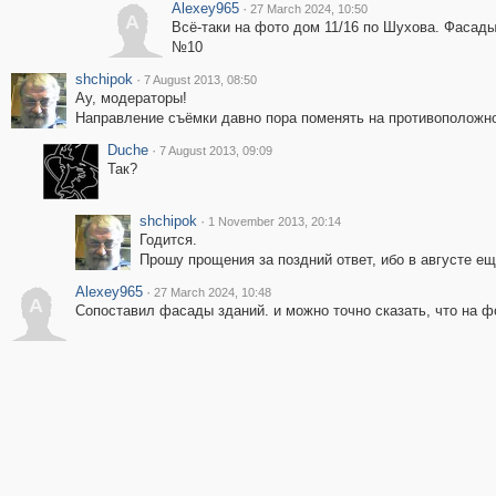
Alexey965
·
27 March 2024, 10:50
A
Всё-таки на фото дом 11/16 по Шухова. Фасады
№10
shchipok
·
7 August 2013, 08:50
Ау, модераторы!
Направление съёмки давно пора поменять на противоположн
Duche
·
7 August 2013, 09:09
Так?
shchipok
·
1 November 2013, 20:14
Годится.
Прошу прощения за поздний ответ, ибо в августе е
Alexey965
·
27 March 2024, 10:48
A
Сопоставил фасады зданий. и можно точно сказать, что на ф