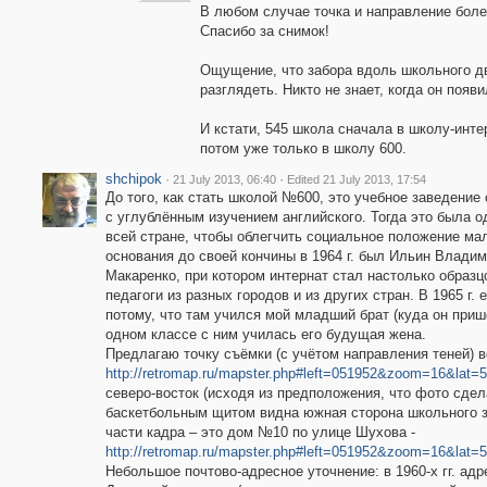
В любом случае точка и направление боле
Спасибо за снимок!
Ощущение, что забора вдоль школьного дв
разглядеть. Никто не знает, когда он появ
И кстати, 545 школа сначала в школу-инте
потом уже только в школу 600.
shchipok
·
·
21 July 2013, 06:40
Edited 21 July 2013, 17:54
До того, как стать школой №600, это учебное заведение
с углублённым изучением английского. Тогда это была о
всей стране, чтобы облегчить социальное положение ма
основания до своей кончины в 1964 г. был Ильин Владим
Макаренко, при котором интернат стал настолько образ
педагоги из разных городов и из других стран. В 1965 г
потому, что там учился мой младший брат (куда он приш
одном классе с ним училась его будущая жена.
Предлагаю точку съёмки (с учётом направления теней) во
http://retromap.ru/mapster.php#left=051952&zoom=16&lat=
северо-восток (исходя из предположения, что фото сдел
баскетбольным щитом видна южная сторона школьного зд
части кадра – это дом №10 по улице Шухова -
http://retromap.ru/mapster.php#left=051952&zoom=16&lat=
Небольшое почтово-адресное уточнение: в 1960-х гг. ад