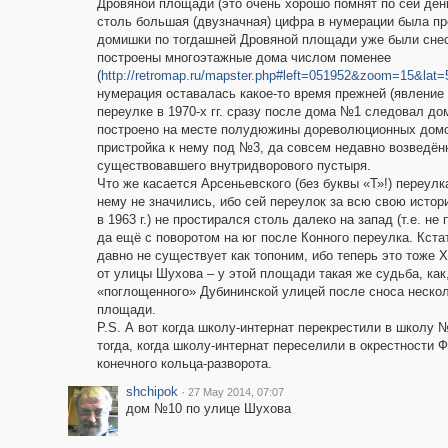
Дровяной площади (это очень хорошо помнят по сей день 
столь большая (двузначная) цифра в нумерации была пр
домишки по тогдашней Дровяной площади уже были снес
построены многоэтажные дома числом поменее
(
http://retromap.ru/mapster.php#left=051952&zoom=15&lat
нумерация оставалась какое-то время прежней (явление
переулке в 1970-х гг. сразу после дома №1 следовал 
построено на месте полудюжины дореволюционных домов
пристройка к нему под №3, да совсем недавно возведён
существовавшего внутридворового пустыря.
Что же касается Арсеньевского (без буквы «Т»!) переулк
нему не значились, ибо сей переулок за всю свою истор
в 1963 г.) не простирался столь далеко на запад (т.е. н
да ещё с поворотом на юг после Конного переулка. Кста
давно не существует как топоним, ибо теперь это тоже 
от улицы Шухова – у этой площади такая же судьба, как,
«поглощенного» Дубининской улицей после сноса нескол
площади.
P.S. А вот когда школу-интернат перекрестили в школу 
тогда, когда школу-интернат переселили в окрестности 
конечного кольца-разворота.
shchipok
·
27 May 2014, 07:07
дом №10 по улице Шухова