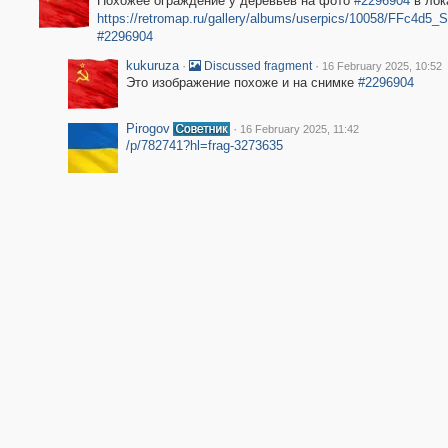
Похожее ограждение у деревьев на фото
#2296904
в лок
https://retromap.ru/gallery/albums/userpics/10058/FFc4d5
#2296904
kukuruza
·
·
Discussed fragment
16 February 2025, 10:52
Это изображение похоже и на снимке
#2296904
Pirogov
·
16 February 2025, 11:42
/p/782741?hl=frag-3273635