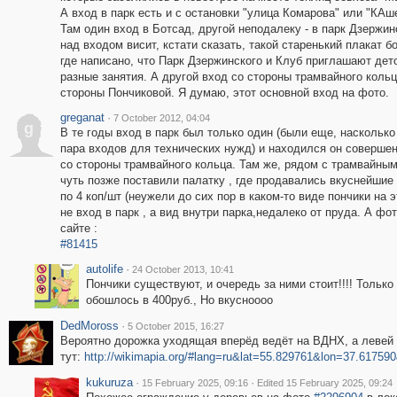
А вход в парк есть и с остановки "улица Комарова" или "КАше
Там один вход в Ботсад, другой неподалеку - в парк Дзержин
над входом висит, кстати сказать, такой старенький плакат б
где написано, что Парк Дзержинского и Клуб приглашают дет
разные занятия. А другой вход со стороны трамвайного кольц
стороны Пончиковой. Я думаю, этот основной вход на фото.
greganat
·
7 October 2012, 04:04
g
В те годы вход в парк был только один (были еще, насколько
пара входов для технических нужд) и находился он соверше
со стороны трамвайного кольца. Там же, рядом с трамвайны
чуть позже поставили палатку , где продавались вкуснейшие
по 4 коп/шт (неужели до сих пор в каком-то виде пончики на
не вход в парк , а вид внутри парка,недалеко от пруда. А фо
сайте :
#81415
autolife
·
24 October 2013, 10:41
Пончики существуют, и очередь за ними стоит!!!! Только 
обошлось в 400руб., Но вкусноооо
DedMoross
·
5 October 2015, 16:27
Вероятно дорожка уходящая вперёд ведёт на ВДНХ, а левей в
тут:
http://wikimapia.org/#lang=ru&lat=55.829761&lon=37.617
kukuruza
·
·
15 February 2025, 09:16
Edited 15 February 2025, 09:24