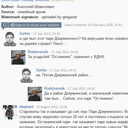
Author:
Анатолий Шевелевич
Source:
семейный архив
Watermark signature:
uploaded by greganat
11
Sign in to share your opinion
Latest comment: 16 February 2025, 11:42
Serhio
·
17 July 2012, 04:33
а где был этот парк Дзержинского? На верхушке ёлки сквореч
на дереве справа? Лихо!...
Rodstvennik
·
17 July 2012, 04:42
За усадьбой "Останкино", граничил с ВДНХ.
Serhio
·
17 July 2012, 04:47
аа. Потом Дзержинский район....
Rodstvennik
·
17 July 2012, 04:55
Да и район Дзержинский, и маленький памятни
там был... Сейчас это парк "Останкино".
elephant
·
15 August 2012, 13:26
Старожилы так и называют до сих пор- Парк Дзержинского. В
случае живу недалеко только 20 лет и постоянно слышала т
название. Останкинский парк- так называют парк новые марф
которые заселились в новострое на месте теплиц совхоза "М