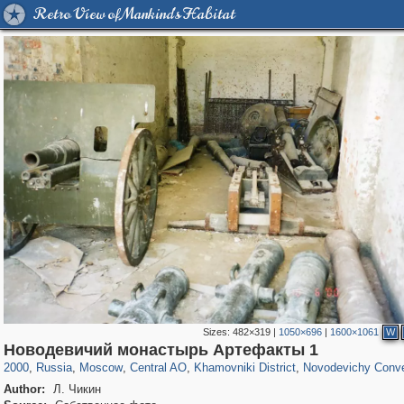
Retro View of Mankind's Habitat
Sizes:
482×319
|
1050×696
|
1600×1061
W
319,780
1,406,258
159,978
8,286
29,243
5,916
19,394
722
864
71
Новодевичий монастырь Артефакты 1
2000
,
Russia
,
Moscow
,
Central AO
,
Khamovniki District
,
Novodevichy Conv
Author:
Л. Чикин