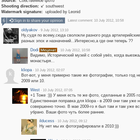
Source:
Собственное фото
Shooting direction:
southwest

Watermark signature:
uploaded by Leonid
6
Sign in to share your opinion
Latest comment: 10 July 2012, 10:58
oldyakov
·
9 July 2012, 13:10
Ну,судя по всему,сюда сволокли разного рода артилерийски
разных эпох и назначений...Интересно,а где они теперь ??
Dodi
·
10 July 2012, 10:58
Видимо, Исторический музей с собой увёз, когда выезжа
монастыря...
kliopa
·
10 July 2012, 02:07
k
Вот-вот, у меня примерно такие же фотографии, только год н
2009 или 10.
West
·
10 July 2012, 07:05
+1 Тоже :))) У меня есть те же фото, сделанные в 2005 г
Единственная поправка для kliopa - в 2009 они там уже 
совершенно точно. В мае 2009-го я был там и там уже в
убрано. Ваши фото чуть более ранние.
ilducess
·
10 July 2012, 09:12
Ну нет мы их фотографировали в 2010:)))