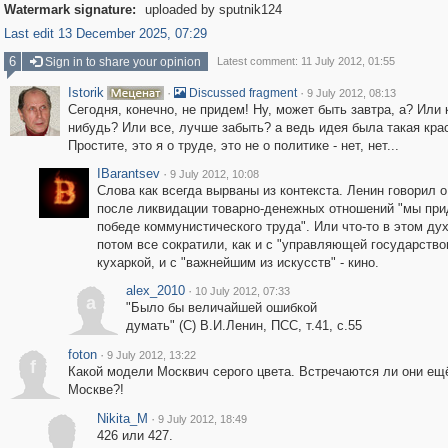
Watermark signature:
uploaded by sputnik124
Last edit 13 December 2025, 07:29
6
Sign in to share your opinion
Latest comment: 11 July 2012, 01:55
Istorik
·
·
Discussed fragment
9 July 2012, 08:13
Сегодня, конечно, не придем! Ну, может быть завтра, а? Или 
нибудь? Или все, лучше забыть? а ведь идея была такая крас
Простите, это я о труде, это не о политике - нет, нет...
IBarantsev
·
9 July 2012, 10:08
Слова как всегда вырваны из контекста. Ленин говорил о
после ликвидации товарно-денежных отношений "мы при
победе коммунистического труда". Или что-то в этом дух
потом все сократили, как и с "управляющей государство
кухаркой, и с "важнейшим из искусств" - кино.
alex_2010
·
10 July 2012, 07:33
a
"Было бы величайшей ошибкой
думать" (C) В.И.Ленин, ПСС, т.41, с.55
foton
·
9 July 2012, 13:22
f
Какой модели Москвич серого цвета. Встречаются ли они ещ
Москве?!
Nikita_M
·
9 July 2012, 18:49
426 или 427.