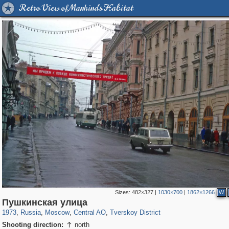
Retro View of Mankind's Habitat
Sizes:
482×327
|
1030×700
|
1862×1266
W
319,716
1,405,783
159,930
8,286
29,243
5,916
53,016
2,283
Пушкинская улица
1973
,
Russia
,
Moscow
,
Central AO
,
Tverskoy District
Shooting direction:
north
