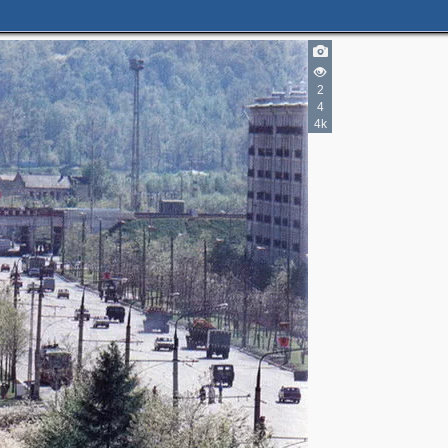
2
4
4k
2