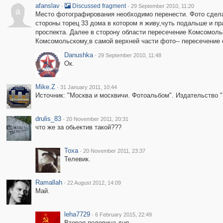
afanslav
·
·
Discussed fragment
29 September 2010, 11:20
a
Место фотографирования необходимо перенести. Фото сдела
стороны торец 33 дома в котором я живу,чуть подальше и пр
проспекта. Далее в сторону области пересечение Комсомоль
Комсомольскому,в самой верхней части фото-- пересечение 
Danushka
·
29 September 2010, 11:48
Ок.
Mike.Z
·
31 January 2011, 10:44
Источник: "Москва и москвичи. Фотоальбом". Издательство "
drulis_83
·
20 November 2011, 20:31
что же за обьектив такой???
Toxa
·
20 November 2011, 23:37
Телевик.
Ramallah
·
22 August 2012, 14:09
Май.
leha7729
·
6 February 2015, 22:49
Вторая половина дня.