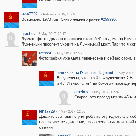
leha7729
·
7 February 2015, 13:05
Возможно, 1973 год. Снято немного ранее
#299995
.
grachev
·
7 May 2017, 12:47
g
Думаю, фото сделано с верхних этажей 41-го дома по Комсо
Лужнекций проспект уходит на Лужнецкий мост. Так что я сог
rothast
·
7 May 2017, 12:55
Фотография уже была перенесена и сейчас стоит, в
leha7729
·
·
Discussed fragment
7 May 2017, 
Вы уверены, что это 3-я Фрунзенская? На
и 45. И знак "Стоп" на боковом проезде п
grachev
·
7 May 2017, 13:24
g
Скорее, это проезд между 45-м 
leha7729
·
7 May 2017, 12:56
Давайте всё-таки не употреблять эту идиотскую со
пассажирское движение, но до реальных действий е
съёмки.
yur6363
·
·