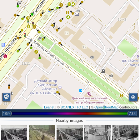
4
6
3
5
4
3
2
2
2
5
2
Leaflet
| ©
SCANEX ITC LLC
| ©
OpenStreetMap
contributors
1826
2000
2
Nearby images