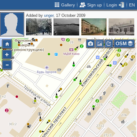
Gallery
Sign up
Login
EN
Added by
unger
, 17 October 2009
2
2
3
2
2
2
3
OSM
2
2
2
2
3
2
2
2