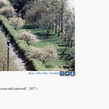
2
2
2
3
Sizes:
635×700
|
726×800
W
овский рабочий", 1977 г.