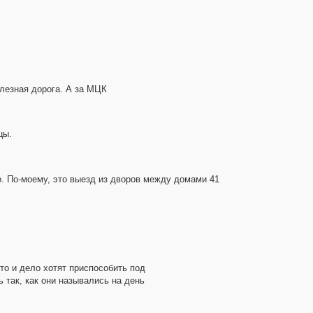
лезная дорога. А за МЦК
цы.
о. По-моему, это выезд из дворов между домами 41
то и дело хотят приспособить под
 так, как они назывались на день