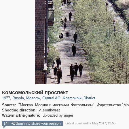
319,779
1,406,186
159,978
8,286
29,243
5,916
19,394
722
Комсомольский проспект
1977
,
Russia
,
Moscow
,
Central AO
,
Khamovniki District
Source:
"Москва. Москва и москвичи. Фотоальбом". Издательство "Моск
Shooting direction:
southwest

Watermark signature:
uploaded by unger
14
Sign in to share your opinion
Latest comment: 7 May 2017, 13:55