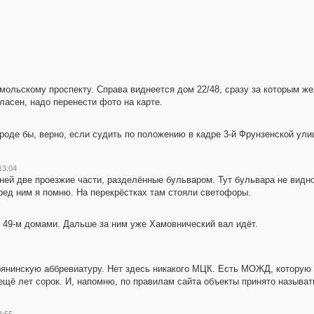
мольскому проспекту. Справа виднеется дом 22/48, сразу за которым же
ласен, надо перенести фото на карте.
роде бы, верно, если судить по положению в кадре 3-й Фрунзенской ули
13:04
 ней две проезжие части, разделённые бульваром. Тут бульвара не видн
еред ним я помню. На перекрёстках там стояли светофоры.
и 49-м домами. Дальше за ним уже Хамовнический вал идёт.
бянинскую аббревиатуру. Нет здесь никакого МЦК. Есть МОЖД, которую 
щё лет сорок. И, напомню, по правилам сайта объекты принято называть