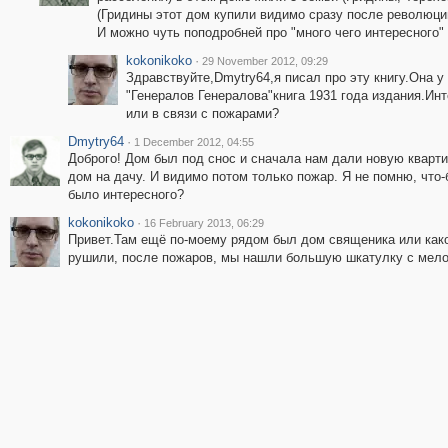
(Гридины этот дом купили видимо сразу после революции
И можно чуть поподробней про "много чего интересного"
kokonikoko
·
29 November 2012, 09:29
Здравствуйте,Dmytry64,я писал про эту книгу.Она у 
"Генералов Генералова"книга 1931 года издания.Ин
или в связи с пожарами?
Dmytry64
·
1 December 2012, 04:55
Доброго! Дом был под снос и сначала нам дали новую кварти
дом на дачу. И видимо потом только пожар. Я не помню, что-
было интересного?
kokonikoko
·
16 February 2013, 06:29
Привет.Там ещё по-моему рядом был дом священика или каког
рушили, после пожаров, мы нашли большую шкатулку с мелоч