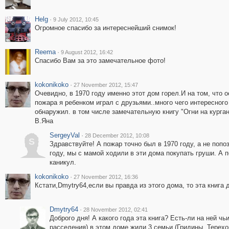
Helg
·
9 July 2012, 10:45
Огромное спасибо за интереснейший снимок!
Reema
·
9 August 2012, 16:42
Спасибо Вам за это замечательное фото!
kokonikoko
·
27 November 2012, 15:47
Очевидно, в 1970 году именно этот дом горел.И на том, что о
пожара я ребенком играл с друзьями..много чего интересного
обнаружил. в том числе замечательную книгу "Огни на курга
В.Яна
SergeyVal
·
28 December 2012, 10:08
S
Здравствуйте! А пожар точно был в 1970 году, а не попо
году, мы с мамой ходили в эти дома покупать груши. А 
каникул.
kokonikoko
·
27 November 2012, 16:36
Кстати,Dmytry64,если вы правда из этого дома, то эта книга д
Dmytry64
·
28 November 2012, 02:41
Доброго дня! А какого года эта книга? Есть-ли на ней чь
расселения) в этом доме жили 3 семьи (Гридины, Терехо