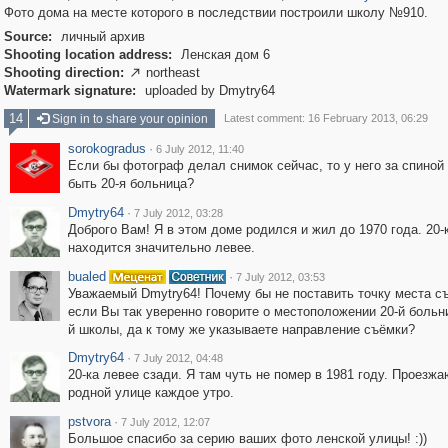
Фото дома на месте которого в последствии построили школу №910.
Source:
личный архив
Shooting location address:
Ленская дом 6
Shooting direction:
northeast

Watermark signature:
uploaded by Dmytry64
14
Sign in to share your opinion
Latest comment: 16 February 2013, 06:29
sorokogradus
·
6 July 2012, 11:40
Если бы фотограф делал снимок сейчас, то у него за спиной
быть 20-я больница?
Dmytry64
·
7 July 2012, 03:28
Доброго Вам! Я в этом доме родился и жил до 1970 года. 20-
находится значительно левее.
bualed
·
7 July 2012, 03:53
Уважаемый Dmytry64! Почему бы не поставить точку места с
если Вы так уверенно говорите о местоположении 20-й больн
й школы, да к тому же указываете направление съёмки?
Dmytry64
·
7 July 2012, 04:48
20-ка левее сзади. Я там чуть не помер в 1981 году. Проезжа
родной улице каждое утро.
pstvora
·
7 July 2012, 12:07
Большое спасибо за серию ваших фото ленской улицы! :))