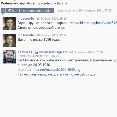
Watermark signature:
uploaded by tishina
3
Sign in to share your opinion
Latest comment: 28 November 2021, 07:20
moscowite
·
18 October 2009, 15:19
Здесь крушат вот этот квартал:
http://oldmos.ru/photo/view/81
Снято от Кремлевской стены.
moscowite
·
18 October 2009, 15:24
Дата - не позже 1936 года.
sss9sss1
·
·
·
Discussed fragment
28 November 2021, 07:20
Edited 28 November 2021, 07:22
По Москворецкой набережной идёт трамвай, а трамвайные пу
сняли до 24.05.1936.
http://tram.ruz.net/maps/sh1928-1940.jpg
Так что подтверждаю, Дата - не позже 1936 года.