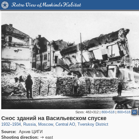
Retro View of Mankind's Habitat
Sizes:
482×312
|
800×518
|
800×518
W
319,779
1,406,144
159,978
8,286
29,243
5,916
53,034
2,283
Снос зданий на Васильевском спуске
1932
–
1934
,
Russia
,
Moscow
,
Central AO
,
Tverskoy District
Source:
Архив ЦИГИ
Shooting direction:
east
