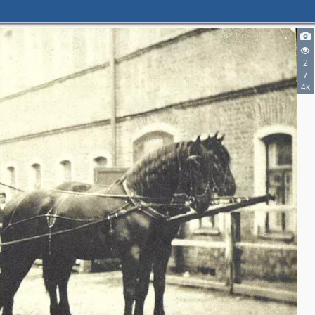
2
7
3
4k
2
3
3
2
2