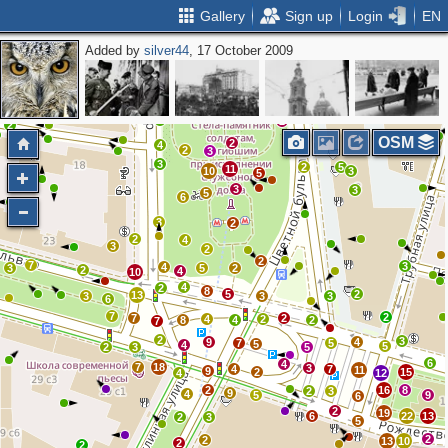
Gallery
Sign up
Login
EN
Added by
silver44
, 17 October 2009
2
2
3
3
2
4
2
2
OSM
2
4
2
3
3
2
5
11
10
3
5
3
3
5
6
3
2
2
4
3
2
2
7
3
4
3
5
2
2
4
10
4
2
8
5
2
13
3
3
3
6
7
2
7
2
4
2
8
4
2
7
2
3
9
4
7
5
5
4
5
2
3
5
6
4
7
18
3
4
7
11
9
2
15
4
12
2
16
8
2
3
9
4
5
9
6
2
19
6
22
13
2
3
5
2
2
13
10
2
2