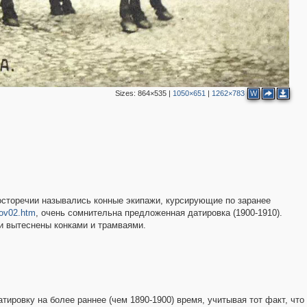
2
Sizes:
864×535
|
1050×651
|
1262×783
W
2
росторечии назывались конные экипажи, курсирующие по заранее
anov02.htm
, очень сомнительна предложенная датировка (1900-1910).
ли вытеснены конками и трамваями.
2
ировку на более раннее (чем 1890-1900) время, учитывая тот факт, что