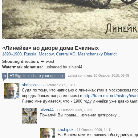
319,864
1,406,840
160,012
8,286
29,243
5,916
10,185
264
«Линейка» во дворе дома Ечкиных
1890
–
1900
,
Russia
,
Moscow
,
Central AO
,
Meshchansky District
Shooting direction:
west

Watermark signature:
uploaded by silver44
5
Sign in to share your opinion
Latest comment: 10 October 2010, 09:45
shchipok
·
17 October 2009, 13:05
Судя по тому, что написано о линейках (так в московском п
определённым направлениям) в
http://tram.ruz.net/history/iv
Лично мне думается, что к 1900 году линейки уже давно бы
silver44
·
17 October 2009, 13:09
Пожалуй Вы правы....изменил датировку...
shchipok
·
17 October 2009, 14:11
На Вашем месте я рискнул бы сдвинуть дат