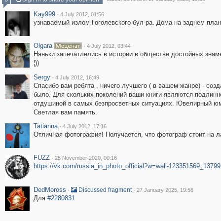
Kay999
·
4 July 2012, 01:56
узнаваемый излом Гоголевского бул-ра. Дома на заднем пла
Olgara
·
4 July 2012, 03:44
Няньки запечатлелись в истории в обществе достойных знам
¦))
Sergy
·
4 July 2012, 16:49
Cпасибо вам ребята , ничего лучшего ( в вашем жанре) - созд
было. Для скольких поколений ваши книги являются подлинн
отдушиной в самых безпросветных ситуациях. Ювелирный ю
Светлая вам память.
Tatianna
·
4 July 2012, 17:16
Отличная фотография! Получается, что фотограф стоит на л
FUZZ
·
25 November 2020, 00:16
https://vk.com/russia_in_photo_official?w=wall-123351569_13799
DedMoross
·
·
Discussed fragment
27 January 2025, 19:56
Для
#2280831