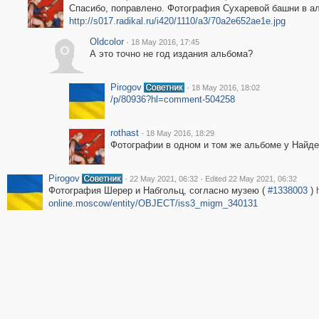
Спасибо, поправлено. Фотография Сухаревой башни в а
http://s017.radikal.ru/i420/1110/a3/70a2e652ae1e.jpg
Oldcolor
·
18 May 2016, 17:45
O
А это точно не год издания альбома?
Pirogov
·
18 May 2016, 18:02
/p/80936?hl=comment-504258
rothast
·
18 May 2016, 18:29
Фотографии в одном и том же альбоме у Найде
Pirogov
·
·
22 May 2021, 06:32
Edited 22 May 2021, 06:32
Фотография Шерер и Набгольц, согласно музею (
#1338003
)
online.moscow/entity/OBJECT/iss3_migm_340131