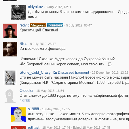
oldyakov
·
3 July 2012, 13:11
Да, были демоны были,но самоликвидировались...Ироды
ними...
redvit
·
5 July 2012, 06:47
Красотища!! Спасибо!
Stos
·
9 July 2012, 23:47
Из московского фолклера:
-Извозчик! Сколько будет копеек до Сухревой башни?
-До Бухревой сашни корок сопеек, моп твою ять...)))
Stone_Cold_Crazy
·
·
Discussed fragment
22 December 2013, 13:22
Это не может быть часовня Николо-Перервинского монастыря
(Кондратьев И.К. "Седая старина Москвы" ,1893г, стр.568 ), р
Oldcolor
·
18 May 2016, 16:54
O
Этот снимок до 1883 года, потому что на найдёновской фото
#3266
s1988f
·
18 May 2016, 17:15
дык ретушь же... какое может быть доверие фотографиям
признаны заслуживающими доверия. А фотки - не, все вр
rothast
·
·
18 May 2016, 17:44
Edited 18 May 2016, 17:45