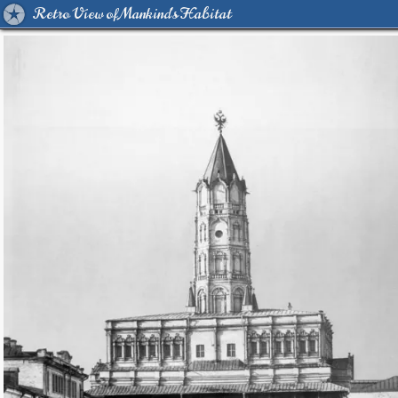
Retro View of Mankind's Habitat