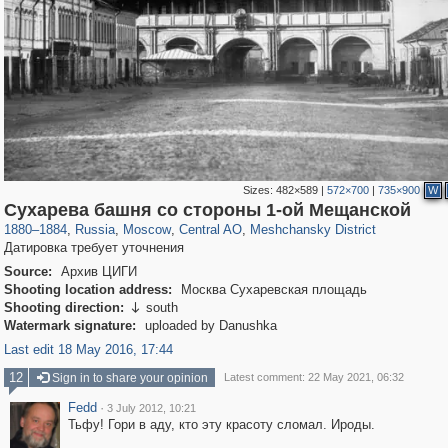
Sizes:
482×589
|
572×700
|
735×900
W
319,779
1,406,242
159,978
8,286
29,243
5,916
10,185
264
Сухарева башня со стороны 1-ой Мещанской
1880
–
1884
,
Russia
,
Moscow
,
Central AO
,
Meshchansky District
Датировка требует уточнения
Source:
Архив ЦИГИ
Shooting location address:
Москва Сухаревская площадь
Shooting direction:
south

Watermark signature:
uploaded by Danushka
Last edit 18 May 2016, 17:44
12
Sign in to share your opinion
Latest comment: 22 May 2021, 06:32
Fedd
·
3 July 2012, 10:21
Тьфу! Гори в аду, кто эту красоту сломал. Ироды.