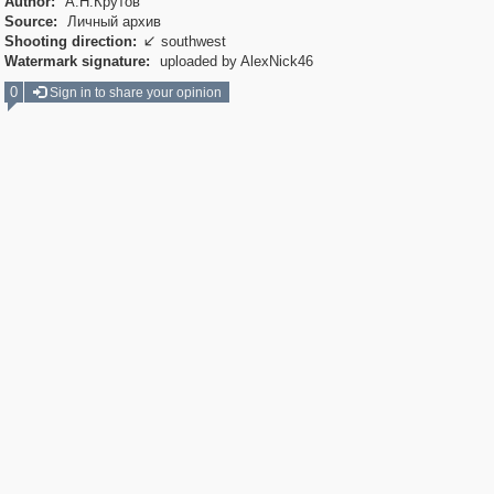
Author:
А.Н.Крутов
Source:
Личный архив
Shooting direction:
southwest

Watermark signature:
uploaded by AlexNick46
0
Sign in to share your opinion