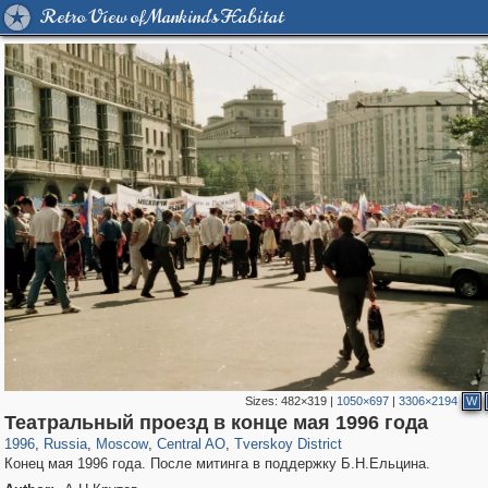
Retro View of Mankind's Habitat
Sizes:
482×319
|
1050×697
|
3306×2194
W
319,973
1,407,905
160,060
8,295
29,263
5,920
53,065
2,283
Театральный проезд в конце мая 1996 года
1996
,
Russia
,
Moscow
,
Central AO
,
Tverskoy District
Конец мая 1996 года. После митинга в поддержку Б.Н.Ельцина.