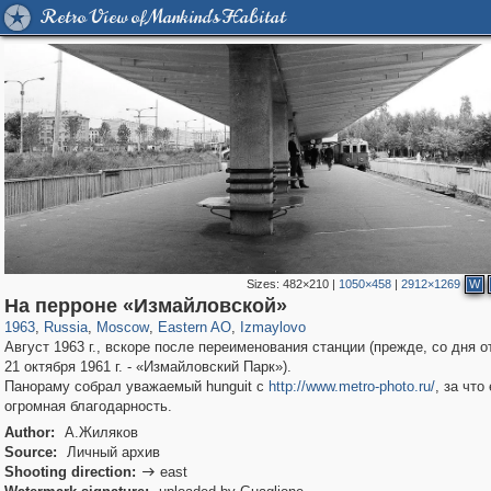
Retro View of Mankind's Habitat
Sizes:
482×210
|
1050×458
|
2912×1269
W
319,864
1,406,803
8,286
20,939
29,243
306
3,432
65
На перроне «Измайловской»
1963
,
Russia
,
Moscow
,
Eastern AO
,
Izmaylovo
Август 1963 г., вскоре после переименования станции (прежде, со дня о
21 октября 1961 г. - «Измайловский Парк»).
Панораму собрал уважаемый hunguit с
http://www.metro-photo.ru/
, за что
огромная благодарность.
Author:
А.Жиляков
Source:
Личный архив
Shooting direction:
east
