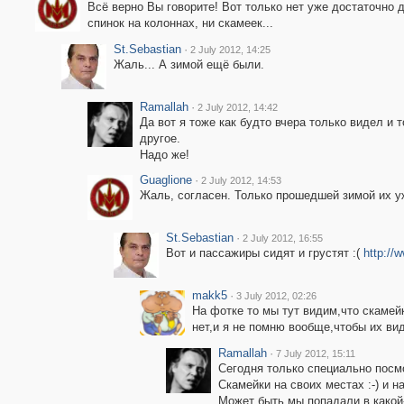
Всё верно Вы говорите! Вот только нет уже достаточно 
спинок на колоннах, ни скамеек...
St.Sebastian
·
2 July 2012, 14:25
Жаль... А зимой ещё были.
Ramallah
·
2 July 2012, 14:42
Да вот я тоже как будто вчера только видел и т
другое.
Надо же!
Guaglione
·
2 July 2012, 14:53
Жаль, согласен. Только прошедшей зимой их у
St.Sebastian
·
2 July 2012, 16:55
Вот и пассажиры сидят и грустят :(
http://
makk5
·
3 July 2012, 02:26
На фотке то мы тут видим,что скамей
нет,и я не помню вообще,чтобы их ви
Ramallah
·
7 July 2012, 15:11
Сегодня только специально посм
Скамейки на своих местах :-) и н
Может быть мы попадали в какой