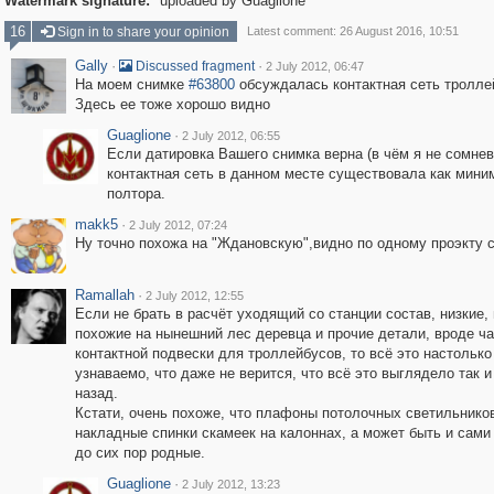
Watermark signature:
uploaded by Guaglione
16
Sign in to share your opinion
Latest comment: 26 August 2016, 10:51
Gally
·
·
Discussed fragment
2 July 2012, 06:47
На моем снимке
#63800
обсуждалась контактная сеть тролле
Здесь ее тоже хорошо видно
Guaglione
·
2 July 2012, 06:55
Если датировка Вашего снимка верна (в чём я не сомнев
контактная сеть в данном месте существовала как мини
полтора.
makk5
·
2 July 2012, 07:24
Ну точно похожа на "Ждановскую",видно по одному проэкту 
Ramallah
·
2 July 2012, 12:55
Если не брать в расчёт уходящий со станции состав, низкие, 
похожие на нынешний лес деревца и прочие детали, вроде ча
контактной подвески для троллейбусов, то всё это настолько
узнаваемо, что даже не верится, что всё это выглядело так и
назад.
Кстати, очень похоже, что плафоны потолочных светильнико
накладные спинки скамеек на калоннах, а может быть и сами
до сих пор родные.
Guaglione
·
2 July 2012, 13:23