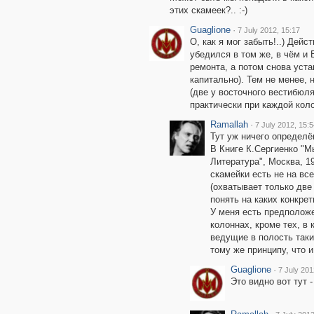
этих скамеек?.. :-)
Guaglione
·
7 July 2012, 15:17
О, как я мог забыть!..) Дей
убедился в том же, в чём и 
ремонта, а потом снова уст
капитально). Тем не менее,
(две у восточного вестибюля
практически при каждой кол
Ramallah
·
7 July 2012, 15:5
Тут уж ничего определён
В Книге К.Сергиенко "М
Литература", Москва, 1
скамейки есть не на вс
(охватывает только две
понять на каких конкрет
У меня есть предположе
колоннах, кроме тех, в
ведущие в полость таки
тому же принципу, что и
Guaglione
·
7 July 201
Это видно вот тут 