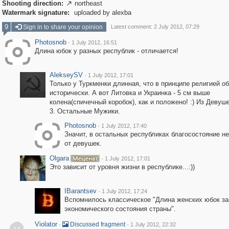
Shooting direction:
northeast

Watermark signature:
uploaded by alexba
9
Sign in to share your opinion
Latest comment: 2 July 2012, 07:29
Photosnob
·
1 July 2012, 16:51
Длина юбок у разных республик - отличается!
AlekseySV
·
1 July 2012, 17:01
Только у Туркменки длинная, что в принципе религией о
исторически. А вот Литовка и Украинка - 5 см выше
колена(спичечный коробок), как и положено! :) Из Девуш
3. Остальные Мужики.
Photosnob
·
1 July 2012, 17:40
Значит, в остальных республиках благосостояние не
от девушек.
Olgara
·
1 July 2012, 17:01
Это зависит от уровня жизни в республике...:))
IBarantsev
·
1 July 2012, 17:24
Вспомнилось классическое "Длина женских юбок за
экономического состояния страны".
Violator
·
·
Discussed fragment
1 July 2012, 22:32