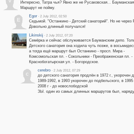
V
Интересно, Татра чья? Явно же не Русаковская... Бауманска
Маршрут не пойму.
Egor
·
2 July 2012, 02:50
E
Седьмой. "Останкино - Детский санаторий". Но не через 
Довольно длинный получался!
Likinskij
·
2 July 2012, 07:20
Семёрка и сейчас обслуживается Бауманским депо. Тол
Детского санатория она ходила чуть позже, в восьмидес
а тогда ещё маршрут был Останкино - просп. Мира -
Комсомольская пл. - Сокольники - Преображенская пл. -
Краснобогатырская ул. - Богородское.
cerebro
·
2 July 2012, 07:29
c
до детского санатория продлён в 1972 г., укорочен 
1989-1992, в 1993 укорочен до подбельского, в 1995 
2008 г - до новослободской
ЗЫ. один из самых длинных маршрутов был, наряду 