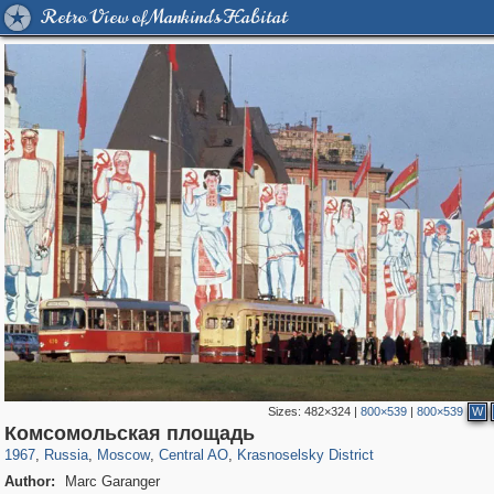
Retro View of Mankind's Habitat
Sizes:
482×324
|
800×539
|
800×539
W
319,724
1,406,034
159,930
8,286
29,243
5,916
6,973
302
Комсомольская площадь
1967
,
Russia
,
Moscow
,
Central AO
,
Krasnoselsky District
Author:
Marc Garanger