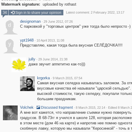
Watermark signature:
uploaded by rothast
34
Sign in to share your opinion
Latest comment: 2 February 2022, 13:17
designoman
·
29 June 2012, 07:26
d
C парковкой у "торговых центров" уже тогда было непросто -)
ypt1948
·
10 April 2013, 11:08
y
Представляю, какая тогда была вкусная СЕЛЁДОЧКА!!!!
jully
·
29 June 2014, 21:38
даже звучит аппетитно как-то)))
krgorka
·
9 March 2015, 07:54
Самая вкусная селедка называлась заломом. За о
вкусовые качества её называли "царской сельдью". 
высокой стоимости, такую селедку, покупали только
большим праздникам.
Volchek
·
·
·
Discussed fragment
8 March 2015, 22:14
Edited 8 March 
А мне вот кажется, что направление съемки нужно повернуть
градусов. В 68-73гг я учился в школе 128, которая расположе
в этом месте (дом 46 на карте) и напротив нее помню одноэ
скобяную лавку, которую мы называли "Керосинкой" - точь в 