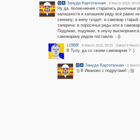
🅾🅰 Зануда Картотечная
·
9 March 2015, 08:24
Ну да, более-менее старались рыночные р
калашности в калашном ряду всё равно не
свинину, а жену гундит: и самовар старый 
таперича: в поросячьи ряды или в самовар
Подумаю, подумаю, в онучу высморкаюся, 
самоварину рядом поставлю. :-))
s1988f
·
·
9 March 2015, 08:25
Edited 9 March
В Тулу, да со своим самоваром ? :)
🅾🅰 Зануда Картотечная
·
9 March 
:)) В Иваново с подругами! ;-)))