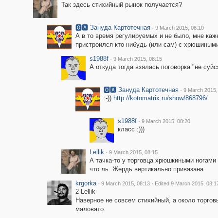
Так здесь стихийный рынок получается?
🅾🅰 Зануда Картотечная
·
9 March 2015, 08:10
А в то время регулируемых и не было, мне каже
пристроился кто-нибудь (или сам) с хрюшиным
s1988f
·
9 March 2015, 08:15
А откуда тогда взялась поговорка "не суй
🅾🅰 Зануда Картотечная
·
9 March 2015,
:-))
http://kotomatrix.ru/show/868796/
s1988f
·
9 March 2015, 08:20
класс :)))
Lellik
·
9 March 2015, 08:15
А тачка-то у торговца хрюшкиными ногам
что ль. Жердь вертикально привязана
krgorka
·
·
9 March 2015, 08:13
Edited 9 March 2015, 08:1
2 Lellik
Наверное не совсем стихийный, а около торгов
маловато.