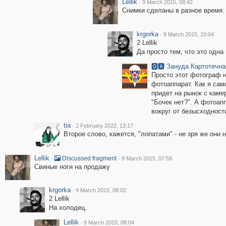
Lellik
·
9 March 2015, 08:42
Снимки сделаны в разное время.
krgorka
·
9 March 2015, 10:04
2 Lellik
Да просто тем, что это одна
🅾🅰 Зануда Картотечна
Просто этот фотограф 
фотоаппарат. Как я сам
придет на рынок с каме
"Бочек нет?". А фотоап
вокруг от безысходности.
tia
·
2 February 2022, 13:17
Второе слово, кажется, "лопатами" - не зря же они 
Lellik
·
·
Discussed fragment
9 March 2015, 07:59
Свиные ноги на продажу
krgorka
·
9 March 2015, 08:02
2 Lellik
На холодец.
Lellik
·
9 March 2015, 08:04