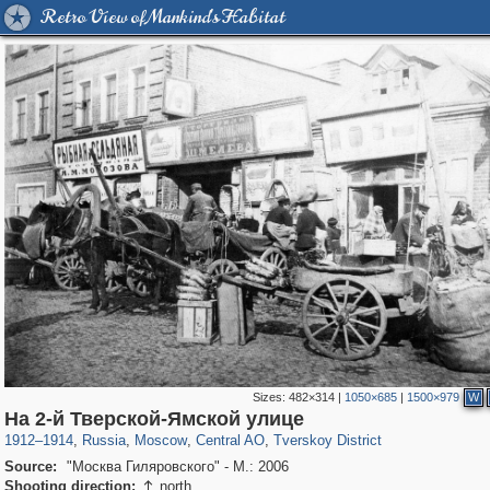
Retro View of Mankind's Habitat
Sizes:
482×314
|
1050×685
|
1500×979
W
319,879
1,407,294
160,021
8,286
29,248
5,916
53,055
2,283
На 2-й Тверской-Ямской улице
1912
–
1914
,
Russia
,
Moscow
,
Central AO
,
Tverskoy District
Source:
"Москва Гиляровского" - М.: 2006
Shooting direction:
north
