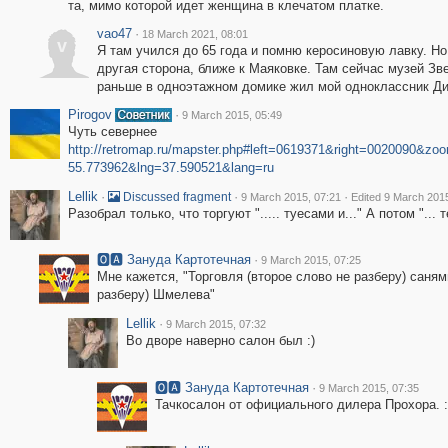
та, мимо которой идет женщина в клечатом платке.
vao47
·
18 March 2021, 08:01
v
Я там учился до 65 года и помню керосиновую лавку. Но
другая сторона, ближе к Маяковке. Там сейчас музей Зве
раньше в одноэтажном домике жил мой одноклассник Д
Pirogov
·
9 March 2015, 05:49
Чуть севернее
http://retromap.ru/mapster.php#left=0619371&right=0020090&zo
55.773962&lng=37.590521&lang=ru
Lellik
·
·
·
Discussed fragment
9 March 2015, 07:21
Edited 9 March 201
Разобрал только, что торгуют "..... туесами и..." А потом "...
🅾🅰 Зануда Картотечная
·
9 March 2015, 07:25
Мне кажется, "Торговля (второе слово не разберу) саням
разберу) Шмелева"
Lellik
·
9 March 2015, 07:32
Во дворе наверно салон был :)
🅾🅰 Зануда Картотечная
·
9 March 2015, 07:35
Тачкосалон от официального дилера Прохора. :-