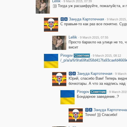
Lellik
·
9 March 2015, 07:39
:))) Тогда уж расшифруйте, пожалуйста, и п
🅾🅰 Зануда Картотечная
·
9 March 2015,
С правым-то как раз все понятно. Судя
Lellik
·
9 March 2015, 07:55
Просто барахло на улице не то, 
висит
Pirogov
·
9 March 2015, 08:12
/_p/a/a/6/9/a69fa058d417fa93caefd4669
🅾🅰 Зануда Картотечная
·
9 March 
Юрий, спасибо Вам! Теперь видн
бочкотары. А что за надпись над бо
Pirogov
·
9 March 2015
Бондарное заведение..?
🅾🅰 Зануда Картотечна
Точно! ))) Спасибо!