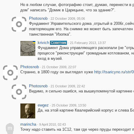
Но в любом случае, фотографию стоит, думаю, перенести в 
дом" написать "Домик в Царицыне, что за здание?".
Photosnob
·
22 October 2009, 05:06
Фундамент Управительского дома ,отрытый в 2006г.,сей
повторяющем его. На снимке же может быть запечатлен 
таинственная "Изопка".
krivich
·
21 February 2013, 13:37
Фундамент Дома управляющего раскопали (не "отрыли"
процессе "реконструкции" громадным котлованом, н
вход в музей.
Photosnob
·
21 October 2009, 22:07
Странно, в 1800 году он выглядел хуже
http://tsaricyno.ru/str/
Photosnob
·
21 October 2009, 22:42
Видимо, я сильно ошибся, на вышеупомянутой картинке 
ewgez
·
25 October 2009, 13:50
Да, на этой картине Квалерийский корпус и слева Б
marincha
·
9 April 2010, 02:43
m
Точку надо ставить на 1С12, там где через пруды переходит