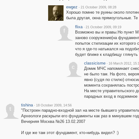
ewgez
·
21 October 2009, 08:28
Хорошо помню те руины около плотин
была другая, окна прямоугольные. Т
flixa
·
21 October 2009, 09:19
f
Возможно вы и правы.Но пункт М
заново сооружение(на фундаменте
попыток стилизации их которого 
что я где-то натыкался на подобн
будет ближе к кладбищу глянуть
classicisme
·
16 March 2012, 15:
c
Домик МЧС напоминает снес
не было там. На фото, вероя
явно (судя по стилю) относи
момента сохранялась постро
На месте управительского д
парадных вход в подземное 
tishina
·
18 October 2009, 14:56
t
"Построен парадно-входной зал на месте бывшего управитель
Археологи раскрыли его фундаменты как раз в минувшем году
Вечерняя Москва №26 13.02.2007
И где же там этот фундамент, кто-нибудь видел? :)