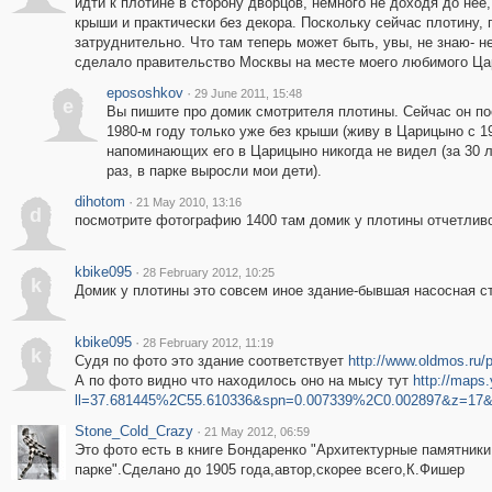
идти к плотине в сторону дворцов, немного не доходя до нее
крыши и практически без декора. Поскольку сейчас плотину, 
затруднительно. Что там теперь может быть, увы, не знаю- н
сделало правительство Москвы на месте моего любимого Ца
epososhkov
·
29 June 2011, 15:48
e
Вы пишите про домик смотрителя плотины. Сейчас он пос
1980-м году только уже без крыши (живу в Царицыно с 19
напоминающих его в Царицыно никогда не видел (за 30 
раз, в парке выросли мои дети).
dihotom
·
21 May 2010, 13:16
d
посмотрите фотографию 1400 там домик у плотины отчетливо
kbike095
·
28 February 2012, 10:25
k
Домик у плотины это совсем иное здание-бывшая насосная ст
kbike095
·
28 February 2012, 11:19
k
Судя по фото это здание соответствует
http://www.oldmos.ru/
А по фото видно что находилось оно на мысу тут
http://maps.
ll=37.681445%2C55.610336&spn=0.007339%2C0.002897&z=17&
Stone_Cold_Crazy
·
21 May 2012, 06:59
Это фото есть в книге Бондаренко "Архитектурные памятник
парке".Сделано до 1905 года,автор,скорее всего,К.Фишер