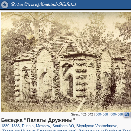
Retro View of Mankind's Habitat
Sizes:
482×342
|
800×568
|
800×568
W
319,864
1,406,840
8,286
21,648
29,243
390
777
17
Беседка "Палаты Дружины"
76
3
46
2
1880
–
1885
,
Russia
,
Moscow
,
Southern AO
,
Biryulyovo Vostochnoye
,