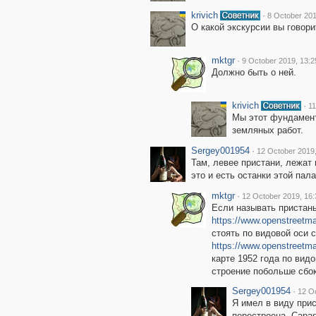
krivich
·
8 October 201
О какой экскурсии вы говори
mktgr
·
9 October 2019, 13:2
Должно быть о ней.
krivich
·
11
Мы этот фундамент
земляных работ.
Sergey001954
·
12 October 2019,
Там, левее пристани, лежат 
это и есть останки этой пала
mktgr
·
12 October 2019, 16:
Если называть пристан
https://www.openstreetm
стоять по видовой оси 
https://www.openstreetm
карте 1952 года по вид
строение побольше сбок
Sergey001954
·
12 Oc
Я имел в виду при
перестроена. Сарая