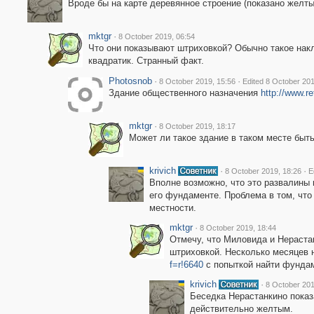
Вроде бы на карте деревянное строение (показано желты
mktgr
·
8 October 2019, 06:54
Что они показывают штриховкой? Обычно такое нак
квадратик. Странный факт.
Photosnob
·
·
8 October 2019, 15:56
Edited 8 October 201
Здание общественного назначения
http://www.r
mktgr
·
8 October 2019, 18:17
Может ли такое здание в таком месте быт
krivich
·
·
8 October 2019, 18:26
E
Вполне возможно, что это развалины 
его фундаменте. Проблема в том, что
местности.
mktgr
·
8 October 2019, 18:44
Отмечу, что Миловида и Нераста
штриховкой. Несколько месяцев 
f=r!6640
с попыткой найти фундаме
krivich
·
8 October 201
Беседка Нерастанкино показ
действительно желтым.