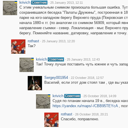
krivich
·
25 January 2013, 12:11
С этим уникальным снимком произошла большая ошибка. Тут 
сохранившаяся беседка "Палаты Дружины", построенная в 181
парке на юго-западном берегу Верхнего пруда (Покровская ст
начала 1880-х гг. (по аналогии со снимком 56909, который явн
направление съемки - север. Локализация - мыс Верхнего пр
берегу. Поменяйте название, датировку, направление и точку.
rothast
·
25 January 2013, 12:20
Так?
krivich
·
25 January 2013, 12:43
Так! Точку лучше поставить чуть южнее и чуть запа
Sergey001954
·
22 October 2018, 12:57
Василий, если этот дом стоял там , где вы ука
krivich
·
25 October 2018, 14:09
Судя по планам начала 19 в., беседка нах
https://yandex.ru/maps/-/CBB95TEYcA
, поэ
rothast
·
26 October 2018, 20:21
Спасибо, поправлено.