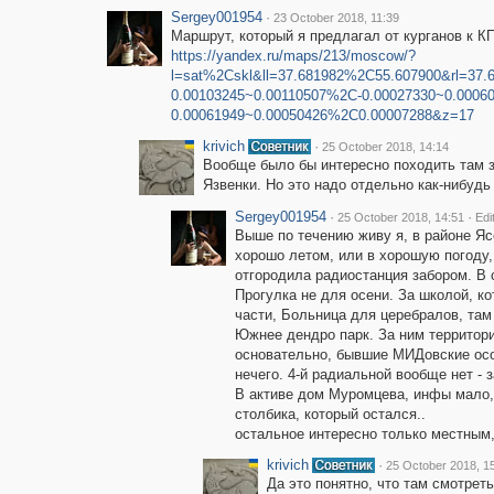
Sergey001954
·
23 October 2018, 11:39
Маршрут, который я предлагал от курганов к К
https://yandex.ru/maps/213/moscow/?
l=sat%2Cskl&ll=37.681982%2C55.607900&rl=37
0.00103245~0.00110507%2C-0.00027330~0.0006
0.00061949~0.00050426%2C0.00007288&z=17
krivich
·
25 October 2018, 14:14
Вообще было бы интересно походить там 
Язвенки. Но это надо отдельно как-нибудь
Sergey001954
·
·
25 October 2018, 14:51
Edi
Выше по течению живу я, в районе Яс
хорошо летом, или в хорошую погоду, 
отгородила радиостанция забором. В 
Прогулка не для осени. За школой, ко
части, Больница для церебралов, там 
Южнее дендро парк. За ним территори
основательно, бывшие МИДовские особ
нечего. 4-й радиальной вообще нет - з
В активе дом Муромцева, инфы мало, 
столбика, который остался..
остальное интересно только местным,
krivich
·
25 October 2018, 1
Да это понятно, что там смотрет