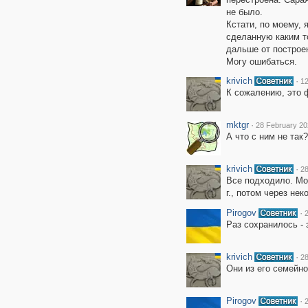
не было.
Кстати, по моему, 
сделанную каким то
дальше от построе
Могу ошибаться.
krivich
·
12
К сожалению, это ф
mktgr
·
28 February 20
А что с ним не та
krivich
·
28
Все подходило. Мо
г., потом через не
Pirogov
·
Раз сохранилось - 
krivich
·
28
Они из его семейно
Pirogov
·