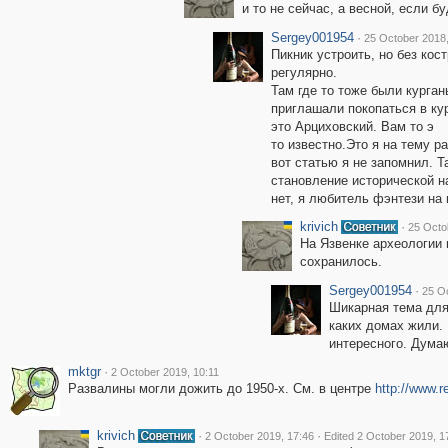
и то не сейчас, а весной, если бу
Sergey001954
·
25 October 2018,
Пикник устроить, но без кос
регулярно.
Там где то тоже были курга
приглашали покопаться в кур
это Арциховский. Вам то э
то известно.Это я на тему р
вот статью я не запомнил. 
становление исторической н
нет, я любитель фэнтези на
krivich
·
25 Octo
На Язвенке археологии 
сохранилось.
Sergey001954
·
25 Oc
Шикарная тема для 
каких домах жили.
интересного. Думаю
mktgr
·
2 October 2019, 10:11
Развалины могли дожить до 1950-х. См. в центре
http://www.
krivich
·
·
2 October 2019, 17:46
Edited 2 October 2019, 1