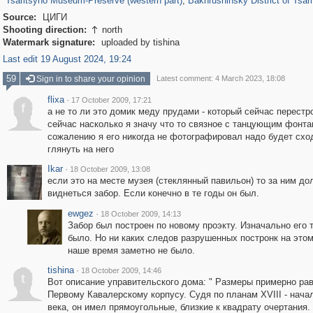
Tsaritsyno Museum-Preserve (western part)
,
Bakhrushinsky District of Tsar
Source:
ЦИГИ
Shooting direction:
north

Watermark signature:
uploaded by tishina
Last edit 19 August 2024, 19:24
59
Sign in to share your opinion
Latest comment: 4 March 2023, 18:08
flixa
·
17 October 2009, 17:21
f
а не то ли это домик меду прудами - который сейчас перестр
сейчас насколько я значу что то связное с танцующим фонтан
сожалению я его никогда не фотографировал надо будет схо
глянуть на него
Ikar
·
18 October 2009, 13:08
если это на месте музея (стеклянный павильон) то за ним до
виднеться забор. Если конечно в те годы он был.
ewgez
·
18 October 2009, 14:13
Забор был построен по новому проэкту. Изначально его 
было. Но ни каких следов разрушенных постронк на этом
наше время заметно не было.
tishina
·
18 October 2009, 14:46
t
Вот описание управительского дома: " Размеры примерно ра
Первому Кавалерскому корпусу. Судя по планам XVIII - нача
века, он имел прямоугольные, близкие к квадрату очертания.