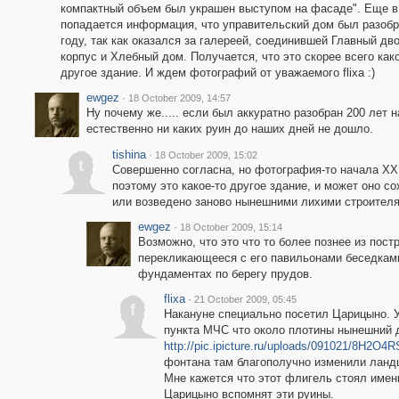
компактный объем был украшен выступом на фасаде". Еще в
попадается информация, что управительский дом был разобр
году, так как оказался за галереей, соединившей Главный дв
корпус и Хлебный дом. Получается, что это скорее всего как
другое здание. И ждем фотографий от уважаемого flixa :)
ewgez
·
18 October 2009, 14:57
Ну почему же..... если был аккуратно разобран 200 лет н
естественно ни каких руин до наших дней не дошло.
tishina
·
18 October 2009, 15:02
t
Совершенно согласна, но фотография-то начала XX
поэтому это какое-то другое здание, и может оно с
или возведено заново нынешними лихими строител
ewgez
·
18 October 2009, 15:14
Возможно, что это что то более познее из пос
перекликающееся с его павильонами беседками 
фундаментах по берегу прудов.
flixa
·
21 October 2009, 05:45
f
Накануне специально посетил Царицыно. У
пункта МЧС что около плотины нынешний 
http://pic.ipicture.ru/uploads/091021/8H2O4
фонтана там благополучно изменили ланд
Мне кажется что этот флигель стоял имен
Царицыно вспомнят эти руины.