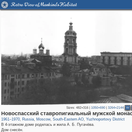
Retro View of Mankind's Habitat
Sizes:
482×316
|
1050×690
|
3264×2144
W
319,864
1,406,799
8,286
11,379
29,243
197
1,124
4
Новоспасский ставропигиальный мужской мона
1961
–
1970
,
Russia
,
Moscow
,
South-Eastern AO
,
Yuzhnoportovy District
В 4-этажном доме родилась и жила А. Б. Пугачёва.
Дом снесён.