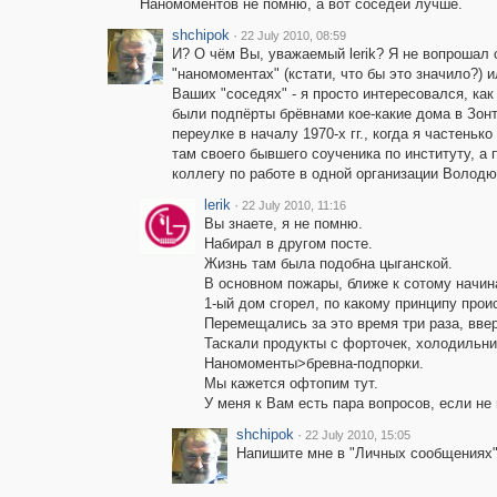
Наномоментов не помню, а вот соседей лучше.
shchipok
·
22 July 2010, 08:59
И? О чём Вы, уважаемый lerik? Я не вопрошал 
"наномоментах" (кстати, что бы это значило?) и
Ваших "соседях" - я просто интересовался, как
были подпёрты брёвнами кое-какие дома в Зон
переулке в началу 1970-х гг., когда я частеньк
там своего бывшего соученика по институту, а 
коллегу по работе в одной организации Володю
lerik
·
22 July 2010, 11:16
Вы знаете, я не помню.
Набирал в другом посте.
Жизнь там была подобна цыганской.
В основном пожары, ближе к сотому начин
1-ый дом сгорел, по какому принципу прои
Перемещались за это время три раза, ввер
Таскали продукты с форточек, холодильник
Наномоменты>бревна-подпорки.
Мы кажется офтопим тут.
У меня к Вам есть пара вопросов, если не 
shchipok
·
22 July 2010, 15:05
Напишите мне в "Личных сообщениях"