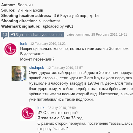
Author:
Балакин
Source:
личный архив
Shooting location address:
3-й Крутицкий пер., д. 15
Shooting direction:
northwest

Watermark signature:
uploaded by vit61
10
Sign in to share your opinion
Latest comment: 25 February 2015, 19:51
lerik
·
12 February 2010, 11:22
Непринципиально конечно, но мы с ними жили в Зонточном.
В деревяшке.
Может переехали?
shchipok
·
12 February 2010, 17:57
Один двухэтажный деревянный дом в Зонточном переулк
правой стороны, если идти от 3-его Крутицкого переулка 
музшколе и часовому заводу) в 1970-е гг. держался толь
благодаря тому, что был подпёрт толстыми брёвнами в р
брёвна эти имели весьма старый вид. Интересно, в каки
уже потребовались такие подпорки.
lerik
·
22 July 2010, 07:59
И? О чем это говорит?
Я жил там с 66 по 73 год.
С разных сторон переулка, постепенно "возвышаясь
сторону "часика".