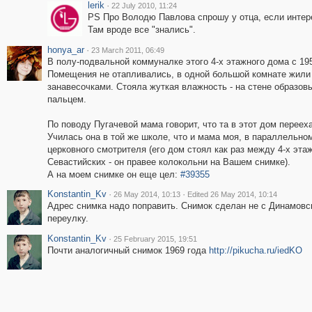
lerik
·
22 July 2010, 11:24
PS Про Володю Павлова спрошу у отца, если интер
Там вроде все "знались".
honya_ar
·
23 March 2011, 06:49
В полу-подвальной коммуналке этого 4-х этажного дома с 19
Помещения не отапливались, в одной большой комнате жили 1
занавесочками. Стояла жуткая влажность - на стене образов
пальцем.
По поводу Пугачевой мама говорит, что та в этот дом переех
Училась она в той же школе, что и мама моя, в параллельно
церковного смотрителя (его дом стоял как раз между 4-х эт
Севастийских - он правее колокольни на Вашем снимке).
А на моем снимке он еще цел:
#39355
Konstantin_Kv
·
·
26 May 2014, 10:13
Edited 26 May 2014, 10:14
Адрес снимка надо поправить. Снимок сделан не с Динамовск
переулку.
Konstantin_Kv
·
25 February 2015, 19:51
Почти аналогичный снимок 1969 года
http://pikucha.ru/iedKO