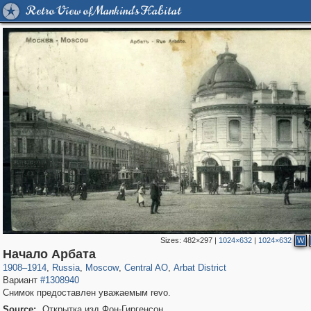
Retro View of Mankind's Habitat
Sizes:
482×297
|
1024×632
|
1024×632
W
319,878
1,407,212
160,021
8,286
29,248
5,916
13,485
356
Начало Арбата
1908
–
1914
,
Russia
,
Moscow
,
Central AO
,
Arbat District
Вариант
#1308940
Снимок предоставлен уважаемым revo.
Source:
Открытка изд.Фон-Гиргенсон