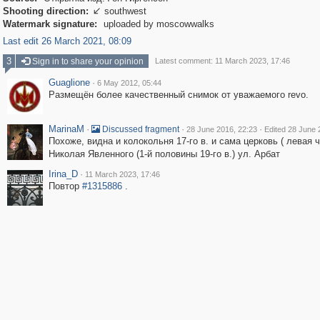
Shooting direction:
southwest

Watermark signature:
uploaded by moscowwalks
Last edit 26 March 2021, 08:09
3
Sign in to share your opinion
Latest comment: 11 March 2023, 17:46
Guaglione
·
6 May 2012, 05:44
Размещён более качественный снимок от уважаемого revo.
MarinaM
·
·
·
Discussed fragment
28 June 2016, 22:23
Edited 28 June 
Похоже, видна и колокольня 17-го в. и сама церковь ( левая ч
Николая Явленного (1-й половины 19-го в.) ул. Арбат
Irina_D
·
11 March 2023, 17:46
Повтор
#1315886
.