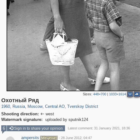
Sizes:
448×700
|
1033×1614
W
319,882
1,407,351
160,021
8,286
29,248
5,916
53,055
2,283
Охотный Ряд
1960
,
Russia
,
Moscow
,
Central AO
,
Tverskoy District
Shooting direction:
west

Watermark signature:
uploaded by sputnik124
6
Sign in to share your opinion
Latest comment: 31 January 2021, 18:36
ampersits
·
28 June 2012, 04:47