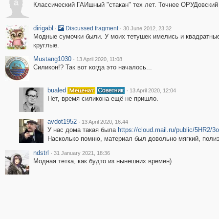
a
Классический ГАИшный "стакан" тех лет. Точнее ОРУДовский
dirigabl
·
·
Discussed fragment
30 June 2012, 23:32
Модные сумочки были. У моих тетушек имелись и квадратны
круглые.
Mustang1030
·
13 April 2020, 11:08
Силикон!? Так вот когда это началось...
bualed
·
13 April 2020, 12:04
Нет, время силикона ещё не пришло.
avdot1952
·
13 April 2020, 16:44
У нас дома такая была
https://cloud.mail.ru/public/5HR2/
Насколько помню, материал был довольно мягкий, полиэ
ndstrl
·
31 January 2021, 18:36
Модная тетка, как будто из нынешних времен)