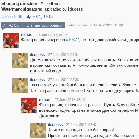
Shooting direction:
northwest

Watermark signature:
uploaded by ilducess
Last edit 16 July 2021, 19:08
7
Sign in to share your opinion
Latest comment: 16 July 2021, 19:08
rothast
·
27 June 2012, 08:27
Фотография синхронна
#19377
, но там дана ошибочная датир
ilducess
·
27 June 2012, 08:34
Да. Но по качеству их даже нельзя сравнить. Конечно м
вариантом поставить. А можно заменить ибо там совсем
выцветший кадр.
ilducess
·
27 June 2012, 08:36
там на мосту людей побольше и слева в тени кабриолет
Так что разные они немного:) Хотя сняты в одну серию б
rothast
·
27 June 2012, 08:40
Фотографии, конечно же, разные. Пусть будут обе. 
возможно, один. Сравните также две фотографии М
Дмитровки.
ilducess
·
27 June 2012, 08:42
То что автор один - это бесспорно!
Просто он снимал не один кадр и оба продал в п