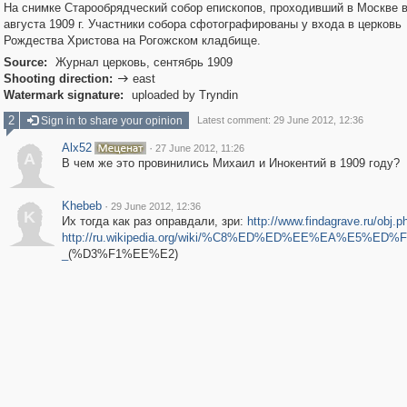
На снимке Старообрядческий собор епископов, проходивший в Москве в
августа 1909 г. Участники собора сфотографированы у входа в церковь
Рождества Христова на Рогожском кладбище.
Source:
Журнал церковь, сентябрь 1909
Shooting direction:
east

Watermark signature:
uploaded by Tryndin
2
Sign in to share your opinion
Latest comment: 29 June 2012, 12:36
Alx52
·
27 June 2012, 11:26
A
В чем же это провинились Михаил и Инокентий в 1909 году?
Khebeb
·
29 June 2012, 12:36
K
Их тогда как раз оправдали, зри:
http://www.findagrave.ru/obj.
http://ru.wikipedia.org/wiki/%C8%ED%ED%EE%EA%E5%ED
_
(%D3%F1%EE%E2)