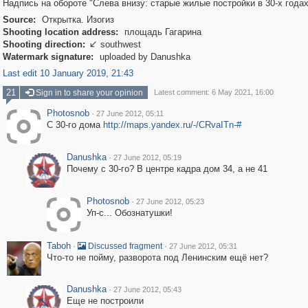
Надпись на обороте "Слева внизу: старые жилые постройки в 30-х годах
Source:
Открытка. Изогиз
Shooting location address:
площадь Гагарина
Shooting direction:
southwest

Watermark signature:
uploaded by Danushka
Last edit 10 January 2019, 21:43
21
Sign in to share your opinion
Latest comment: 6 May 2021, 16:00
Photosnob
·
27 June 2012, 05:11
С 30-го дома
http://maps.yandex.ru/-/CRvaITn-#
Danushka
·
27 June 2012, 05:19
Почему с 30-го? В центре кадра дом 34, а не 41
Photosnob
·
27 June 2012, 05:23
Уп-с... Обознатушки!
Taboh
·
·
Discussed fragment
27 June 2012, 05:31
Что-то не пойму, разворота под Ленинским ещё нет?
Danushka
·
27 June 2012, 05:43
Еще не построили