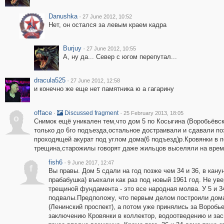
Danushka
·
27 June 2012, 10:52
Нет, он остался за левым краем кадра
Burjuy
·
27 June 2012, 10:55
А, ну да... Север с югом перепутал...
dracula525
·
27 June 2012, 12:58
и конечно же еще нет памятника ю а гагарину
offace
·
·
Discussed fragment
25 February 2013, 18:05
o
Снимок ещё уникален тем,что дом 5 по Косыгина (Воробьёвск
только до 6го подъезда,остальное достраивали и сдавали п
проходящей акурат под углом дома(6 подъезд)р.Кровянки в 
трещина,старожилы говорят даже жильцов выселяли на время
fish6
·
9 June 2017, 12:47
f
Вы правы. Дом 5 сдали на год позже чем 34 и 36, в кану
прабабушка) въехали как раз под новый 1961 год. Не ув
трещиной фундамента - это все народная молва. У 5 и 
подвалы.Предположу, что первым делом построили дома
(Ленинский проспект), а потом уже принялись за Вороб
заключению Кровянки в коллектор, водоотведению и засы