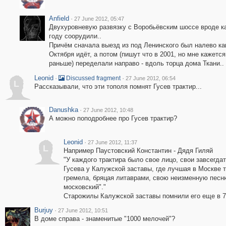
Anfield
·
27 June 2012, 05:47
Двухуровневую развязку с Воробьёвским шоссе вроде ка
году соорудили..
Причём сначала выезд из под Ленинского был налево ка
Октября идёт, а потом (пишут что в 2001, но мне кажется
раньше) переделали направо - вдоль торца дома Ткани..
Leonid
·
·
Discussed fragment
27 June 2012, 06:54
L
Рассказывали, что эти тополя помнят Гусев трактир...
Danushka
·
27 June 2012, 10:48
А можно поподробнее про Гусев трактир?
Leonid
·
27 June 2012, 11:37
L
Например Паустовский Константин - Дядя Гиляй
"У каждого трактира было свое лицо, свои завсегдат
Гусева у Калужской заставы, где лучшая в Москве 
гремела, бряцая литаврами, свою неизменную песн
московский"."
Старожилы Калужской заставы помнили его еще в 70
Burjuy
·
27 June 2012, 10:51
В доме справа - знаменитые "1000 мелочей"?