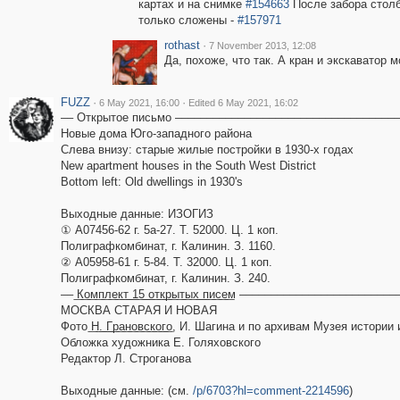
картах и на снимке
#154663
После забора столб
только сложены -
#157971
rothast
·
7 November 2013, 12:08
Да, похоже, что так. А кран и экскаватор 
FUZZ
·
·
6 May 2021, 16:00
Edited 6 May 2021, 16:02
–– Открытое письмо –––––––––––––––––––––––––––––––––––
Новые дома Юго-западного района
Слева внизу: старые жилые постройки в 1930-х годах
New apartment houses in the South West District
Bottom left: Old dwellings in 1930's
Выходные данные: ИЗОГИЗ
① А07456-62 г. 5а-27. Т. 52000. Ц. 1 коп.
Полиграфкомбинат, г. Калинин. З. 1160.
② А05958-61 г. 5-84. Т. 32000. Ц. 1 коп.
Полиграфкомбинат, г. Калинин. З. 240.
–– ͟К͟о͟м͟п͟л͟е͟к͟т͟ ͟1͟5͟ ͟о͟т͟к͟р͟ы͟т͟ы͟х͟ ͟п͟и͟с͟е͟м –––––––––––––––
МОСКВА СТАРАЯ И НОВАЯ
Фото ͟Н͟.͟ ͟Г͟р͟а͟н͟о͟в͟с͟к͟о͟г͟о, И. Шагина и по архивам Музея ист
Обложка художника Е. Голяховского
Редактор Л. Строганова
Выходные данные: (см.
/p/6703?hl=comment-2214596
)