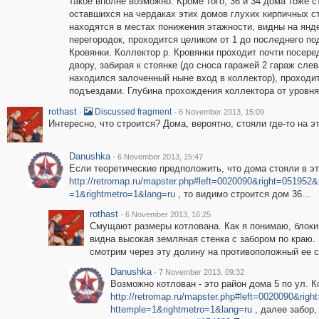
такое вполне возможно. Кроме того, 36 и 34 дома тоже 
оставшихся на чердаках этих домов глухих кирпичных с
находятся в местах понижения этажности, видны на янде
перегородок, проходится целиком от 1 до последнего п
Кровянки. Коллектор р. Кровянки проходит почти посер
двору, забирая к стоянке (до сноса гаражей 2 гараж слев
находился залоченный ныне вход в коллектор), проходит
подъездами. Глубина прохождения коллектора от уровня
rothast
·
·
Discussed fragment
6 November 2013, 15:09
Интересно, что строится? Дома, вероятно, стояли где-то на э
Danushka
·
6 November 2013, 15:47
Если теоретические предположить, что дома стояли в эт
http://retromap.ru/mapster.php#left=0020090&right=05195
=1&rightmetro=1&lang=ru
, то видимо строится дом 36...
rothast
·
6 November 2013, 16:25
Смущают размеры котлована. Как я понимаю, блоки 
видна высокая земляная стенка с забором по краю.
смотрим через эту долину на противоположный ее с
Danushka
·
7 November 2013, 09:32
Возможно котлован - это район дома 5 по ул. К
http://retromap.ru/mapster.php#left=0020090&ri
httemple=1&rightmetro=1&lang=ru
, далее забор,