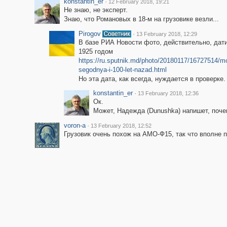
konstantin_er
·
12 February 2018, 19:21
Не знаю, не эксперт.
Знаю, что Романовых в 18-м на грузовике везли...
Pirogov
·
13 February 2018, 12:29
В базе РИА Новости фото, действительно, дат
1925 годом
https://ru.sputnik.md/photo/20180117/16727514/m
segodnya-i-100-let-nazad.html
Но эта дата, как всегда, нуждается в проверке.
konstantin_er
·
13 February 2018, 12:36
Ок.
Может, Надежда (Dunushka) напишет, почем
voron-a
·
13 February 2018, 12:52
Грузовик очень похож на АМО-Ф15, так что вполне п