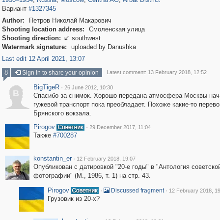
Вариант
#1327345
Author:
Петров Николай Макарович
Shooting location address:
Смоленская улица
Shooting direction:
southwest

Watermark signature:
uploaded by Danushka
Last edit 12 April 2021, 13:07
8
Sign in to share your opinion
Latest comment: 13 February 2018, 12:52
BigTigeR
·
26 June 2012, 10:30
B
Спасибо за снимок. Хорошо передана атмосфера Москвы нача
гужевой транспорт пока преобладает. Похоже какие-то перево
Брянского вокзала.
Pirogov
·
29 December 2017, 11:04
Также
#700287
konstantin_er
·
12 February 2018, 19:07
Опубликован с датировкой "20-е годы" в "Антология советско
фотографии" (М., 1986, т. 1) на стр. 43.
Pirogov
·
·
Discussed fragment
12 February 2018, 1
Грузовик из 20-х?