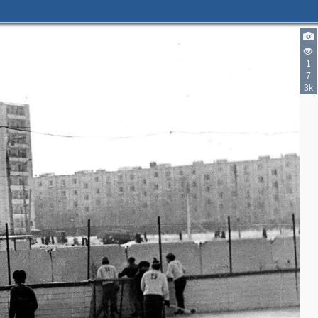
1
7
3k