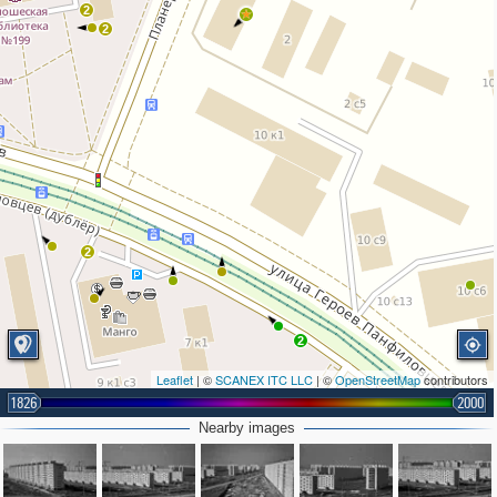
2
2
2
2
Leaflet
| ©
SCANEX ITC LLC
| ©
OpenStreetMap
contributors
1826
2000
Nearby images