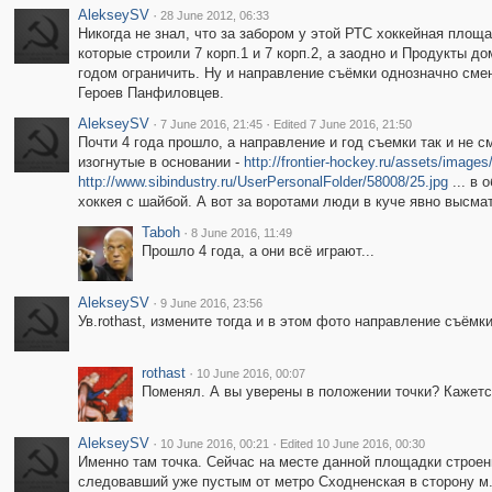
AlekseySV
·
28 June 2012, 06:33
Никогда не знал, что за забором у этой РТС хоккейная площа
которые строили 7 корп.1 и 7 корп.2, а заодно и Продукты д
годом ограничить. Ну и направление съёмки однозначно смен
Героев Панфиловцев.
AlekseySV
·
·
7 June 2016, 21:45
Edited 7 June 2016, 21:50
Почти 4 года прошло, а направление и год съемки так и не 
изогнутые в основании -
http://frontier-hockey.ru/assets/ima
http://www.sibindustry.ru/UserPersonalFolder/58008/25.jpg
... в 
хоккея с шайбой. А вот за воротами люди в куче явно высма
Taboh
·
8 June 2016, 11:49
Прошло 4 года, а они всё играют...
AlekseySV
·
9 June 2016, 23:56
Ув.rothast, измените тогда и в этом фото направление съёмки
rothast
·
10 June 2016, 00:07
Поменял. А вы уверены в положении точки? Кажется
AlekseySV
·
·
10 June 2016, 00:21
Edited 10 June 2016, 00:30
Именно там точка. Сейчас на месте данной площадки строени
следовавший уже пустым от метро Сходненская в сторону м.П