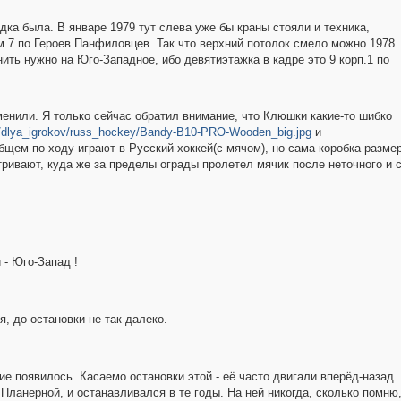
дка была. В январе 1979 тут слева уже бы краны стояли и техника,
ом 7 по Героев Панфиловцев. Так что верхний потолок смело можно 1978
ить нужно на Юго-Западное, ибо девятиэтажка в кадре это 9 корп.1 по
сменили. Я только сейчас обратил внимание, что Клюшки какие-то шибко
ges/dlya_igrokov/russ_hockey/Bandy-B10-PRO-Wooden_big.jpg
и
общем по ходу играют в Русский хоккей(с мячом), но сама коробка размер
тривают, куда же за пределы ограды пролетел мячик после неточного и 
 - Юго-Запад !
, до остановки не так далеко.
е появилось. Касаемо остановки этой - её часто двигали вперёд-назад.
ланерной, и останавливался в те годы. На ней никогда, сколько помню, 