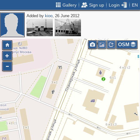
Gallery
Sign up
Login
EN
Added by
kioo
, 26 June 2012
OSM
2