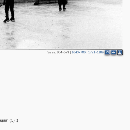
Sizes:
864×579
|
1043×700
|
1771×1189
W
ии" (С) :)