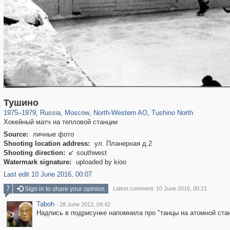
319,780
1,406,450
8,286
8,080
29,243
112
750
12
Тушино
1975
–
1979
,
Russia
,
Moscow
,
North-Western AO
,
Tushino North
Хокейный матч на тепловой станции
Source:
личные фото
Shooting location address:
ул. Планерная д.2
Shooting direction:
southwest

Watermark signature:
uploaded by kioo
Last edit 10 June 2016, 00:07
7
Sign in to share your opinion
Latest comment: 10 June 2016, 00:21
Taboh
·
28 June 2012, 04:42
Надпись в подрисунке напомнила про "танцы на атомной станц