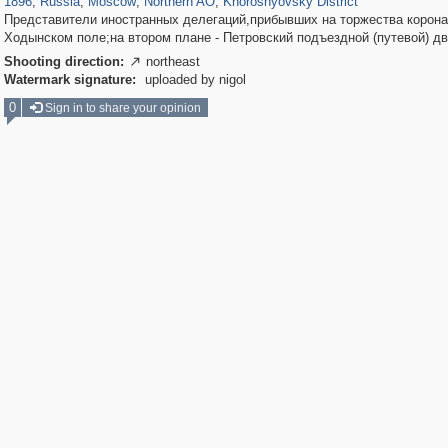
1896
,
Russia
,
Moscow
,
Northern AO
,
Khoroshyovsky District
Представители иностранных делегаций,прибывших на торжества корона
Ходынском поле;на втором плане - Петровский подъездной (путевой) дв
Shooting direction:
northeast

Watermark signature:
uploaded by nigol
0
Sign in to share your opinion