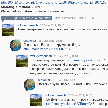
&top100=1&sort=awards&next_photo_id=1969410&prev_photo_id=1934163
Shooting direction:
west

Watermark signature:
uploaded by seakonst
15
Sign in to share your opinion
Latest comment: 26 June 2012, 12:13
wolligermensch
·
25 June 2012, 15:46
Очень интересный снимок. А правильно ли место съёмки ука
seakonst
·
25 June 2012, 15:56
Правильно. Вот этот обрубленный дом:
http://maps.yandex.ru/-/CRri7K5Y
wolligermensch
·
25 June 2012, 16:04
Вот здесь лучше видно:
http://maps.yandex.ru/-/CRr
тоже искал этот дом. Я спросил к тому, что фотогр
наверное, находился дальше, чем поставлена точка
— где-то в районе, где сейчас Дом книги.
seakonst
·
25 June 2012, 16:09
Отставил чуток назад, но Дом книги - это уже 
wolligermensch
·
25 June 2012, 16:15
Про Дом книги вы зря — вот с панорам вид
http://maps.yandex.ru/-/CRrmmG45
— это ры