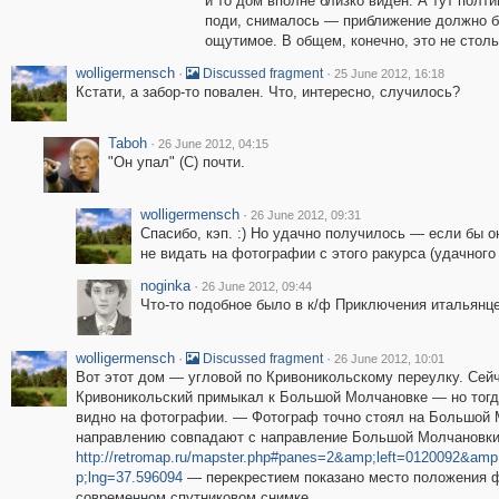
и то дом вполне близко виден. А тут полти
поди, снималось — приближение должно 
ощутимое. В общем, конечно, это не столь
wolligermensch
·
·
Discussed fragment
25 June 2012, 16:18
Кстати, а забор-то повален. Что, интересно, случилось?
Taboh
·
26 June 2012, 04:15
"Он упал" (С) почти.
wolligermensch
·
26 June 2012, 09:31
Спасибо, кэп. :) Но удачно получилось — если бы о
не видать на фотографии с этого ракурса (удачного
noginka
·
26 June 2012, 09:44
Что-то подобное было в к/ф Приключения итальянцев
wolligermensch
·
·
Discussed fragment
26 June 2012, 10:01
Вот этот дом — угловой по Кривоникольскому переулку. Сейча
Кривоникольский примыкал к Большой Молчановке — но тогда
видно на фотографии. — Фотограф точно стоял на Большой 
направлению совпадают с направление Большой Молчановки, 
http://retromap.ru/mapster.php#panes=2&amp;left=0120092&a
p;lng=37.596094
— перекрестием показано место положения фо
современном спутниковом снимке.