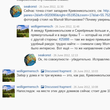
seakonst
·
26 June 2012, 11:30
Сейчас точка стоит западнее Кривоникольского, см.
http
panes=2&left=0020090&right=051952&zoom=17&lat=55.75
фотограф стоял на Малой Молчановке? Почему уверены,
wolligermensch
·
26 June 2012, 11:48
А между Кривоникольским и Серебряным больше и д
прямоугольный и в виде буквы Т — который на этой
с другой стороны:
#25888
— там же видно примыкани
удобный ракурс трудно найти — снимали саму Молч
было интересно. Вот ещё — то же направление съёмк
seakonst
·
26 June 2012, 12:13
Ок, по совокупности - убедительно. Исправляю
wolligermensch
·
·
Discussed fragment
26 June 2012, 10:03
Забор у дома и те три мужика — это, как раз, Кривоникольск
wolligermensch
·
·
Discussed fragment
26 June 2012, 10:08
Напоследок: на месте этих двух домиков сейчас стоит дом 10