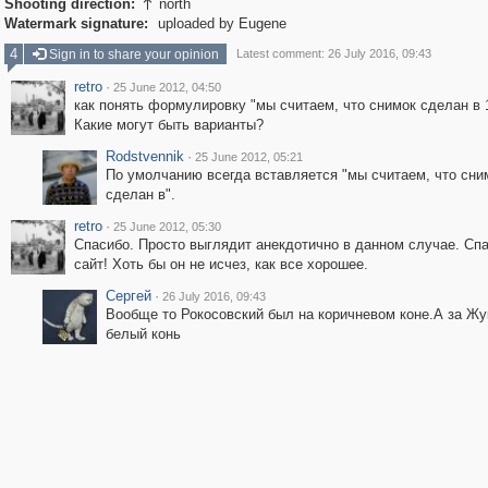
Shooting direction:
north

Watermark signature:
uploaded by Eugene
4
Sign in to share your opinion
Latest comment: 26 July 2016, 09:43
retro
·
25 June 2012, 04:50
как понять формулировку "мы считаем, что снимок сделан в 
Какие могут быть варианты?
Rodstvennik
·
25 June 2012, 05:21
По умолчанию всегда вставляется "мы считаем, что сни
сделан в".
retro
·
25 June 2012, 05:30
Спасибо. Просто выглядит анекдотично в данном случае. Спа
сайт! Хоть бы он не исчез, как все хорошее.
Сергей
·
26 July 2016, 09:43
Вообще то Рокосовский был на коричневом коне.А за Ж
белый конь