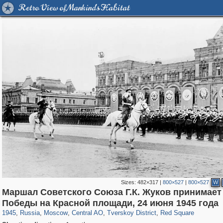
Retro View of Mankind's Habitat
Sizes:
482×317
|
800×527
|
800×527
W
Маршал Советского Союза Г.К. Жуков принимает
319,716
1,406,003
159,930
8,286
29,243
5,916
53,016
2,283
4,134
154
Победы на Красной площади, 24 июня 1945 года
1945
,
Russia
,
Moscow
,
Central AO
,
Tverskoy District
,
Red Square