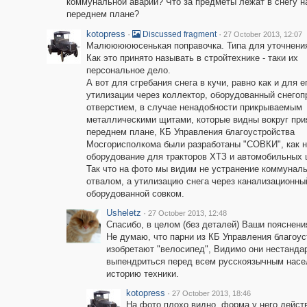
коммунальной аварии? Что за предметы лежат в снегу н
переднем плане?
kotopress
·
·
Discussed fragment
27 October 2013, 12:07
Малюююююсенькая поправочка. Типа для уточнения
Как это принято называть в стройтехнике - таки их
персональное дело.
А вот для сгребания снега в кучи, равно как и для е
утилизации через коллектор, оборудованный снего
отверстием, в случае ненадобности прикрываемым
металлическими щитами, которые видны вокруг при
переднем плане, КБ Управления благоустройства
Мосгорисполкома были разработаны "СОВКИ", как 
оборудование для тракторов ХТЗ и автомобильных 
Так что на фото мы видим не устранение коммунал
отвалом, а утилизацию снега через канализационн
оборудованной совком.
Usheletz
·
27 October 2013, 12:48
Спасибо, в целом (без деталей) Ваши пояснени
Не думаю, что парни из КБ Управления благоус
изобретают "велосипед", Видимо они нестанда
выпендриться перед всем русскоязычным насе
историю техники.
kotopress
·
27 October 2013, 18:46
На фото плохо видно, форма у него дейст