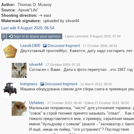
Author:
Thomas D. Mcavoy
Source:
Архив"Life"
Shooting direction:
east

Watermark signature:
uploaded by silver44
Last edit 8 August 2020, 06:54
8
Sign in to share your opinion
Latest comment: 8 August 2020, 07:04
Lesnik1900
·
·
Discussed fragment
17 October 2009, 06:52
Двухэтажный троллейбус. Кажется, дату надо состарить лет 
silver44
·
17 October 2009, 07:28
Согласен с Вами...Даты к фото перепутал...это 1947 год
kotopress
·
·
Discussed fragment
12 March 2012, 09:50
Машина оборудована совком для сбора снега в приемную реш
Usheletz
·
·
27 October 2013, 06:49
Edited 27 October 2013, 06:52
Маленькая поправочка, "чисто" для уточнения термина: 
"совок" в строй технике принято называть "отвал"... Как-т
тяжело представляется мне, к примеру, серьёзная маши
имени "бульдозер с совком" (аналог - "экскаватор с бантик
И ещё, никак не пойму, "что устраняют"? Последствия