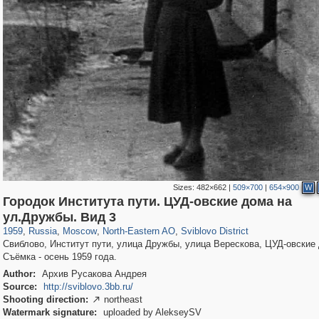
Sizes:
482×662
|
509×700
|
654×900
W
Городок Института пути. ЦУД-овские дома на
319,882
1,407,351
8,286
24,495
29,248
250
539
4
ул.Дружбы. Вид 3
1959
,
Russia
,
Moscow
,
North-Eastern AO
,
Sviblovo District
Свиблово, Институт пути, улица Дружбы, улица Верескова, ЦУД-овские
Съёмка - осень 1959 года.
Author:
Архив Русакова Андрея
Source:
http://sviblovo.3bb.ru/
Shooting direction:
northeast

Watermark signature:
uploaded by AlekseySV