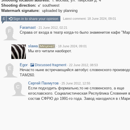
Shooting location address:
г. москва, ул. Тверская д. 4
Shooting direction:
southwest

Watermark signature:
uploaded by planning
4
Sign in to share your opinion
Latest comment: 18 June 2024, 09:01
Faramast
·
21 June 2012, 02:21
F
Справа от входа в театр когда-то было знаменитое кафе "Мар
slawa
·
18 June 2024, 09:01
Мы его читали наоборот.
Egor
·
·
Discussed fragment
22 June 2012, 08:53
E
Нечасто ныне встречающийся автобус словенского производ
ТАМ260.
Сергей Пахмутов
·
25 June 2012, 12:55
С
Если подходить формально,то не словенского, а еще
югославского. Социалистическая Республика Словения 
состав СФРЮ до 1991-го года. Завод находился в г.Мар