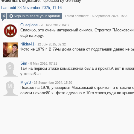
Watermark signature:
uploaded by Gennady
Last edit 23 November 2025, 11:16
4
Sign in to share your opinion
Latest comment: 16 September 2024, 15:20
Guaglione
·
20 June 2012, 04:36
Спасибо, это очень интересный снимок. Строится "Московски
ещё на ходу.
Nikita41
·
12 July 2015, 02:32
Фото не 1979 г. В 79-м дома справа от подстанции давно не б
Sim
·
8 May 2016, 07:21
S
Там на первом этаже комиссионка была и прокат.А вот в каком
у же забыл.
Mig73
·
16 September 2024, 15:20
M
Похоже на 1979, универмаг Московский строится, а открыли е
самом начале80-х. фото сделано с 10го этажа,судя по крыше