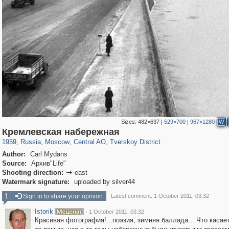
Sizes:
482×637
|
529×700
|
967×1280
W
319,779
1,406,257
159,978
8,286
29,243
5,916
53,034
2,283
Кремлевская набережная
1959
,
Russia
,
Moscow
,
Central AO
,
Tverskoy District
Author:
Carl Mydans
Source:
Архив"Life"
Shooting direction:
east

Watermark signature:
uploaded by silver44
1
Sign in to share your opinion
Latest comment: 1 October 2011, 03:32
Istorik
·
1 October 2011, 03:32
Красивая фотография!...поэзия, зимняя баллада... Что касае