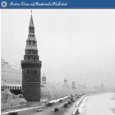
Retro View of Mankind's Habitat