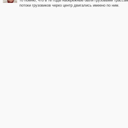
то помню, что в те годы набережные были грузовыми трассам
потоки грузовиков через центр двигались имеено по ним.