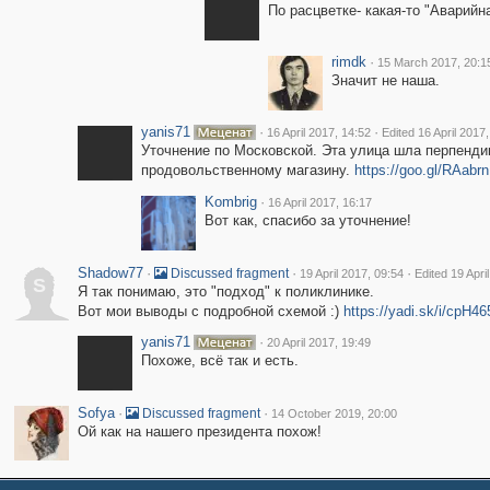
По расцветке- какая-то "Аварийн
rimdk
·
15 March 2017, 20:1
Значит не наша.
yanis71
·
·
16 April 2017, 14:52
Edited 16 April 2017
Уточнение по Московской. Эта улица шла перпендик
продовольственному магазину.
https://goo.gl/RAabrn
Kombrig
·
16 April 2017, 16:17
Вот как, спасибо за уточнение!
Shadow77
·
·
·
Discussed fragment
19 April 2017, 09:54
Edited 19 Apri
S
Я так понимаю, это "подход" к поликлинике.
Вот мои выводы с подробной схемой :)
https://yadi.sk/i/cpH4
yanis71
·
20 April 2017, 19:49
Похоже, всё так и есть.
Sofya
·
·
Discussed fragment
14 October 2019, 20:00
Ой как на нашего президента похож!