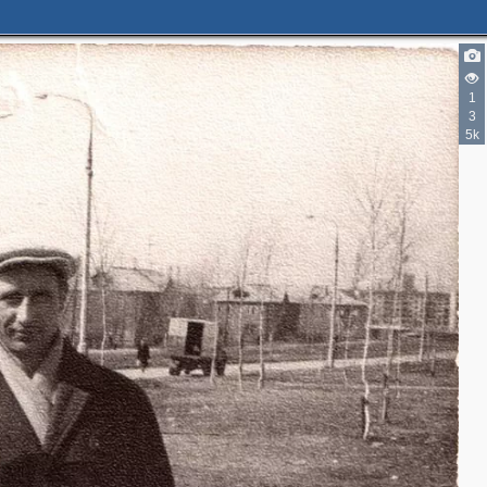
1
3
5k