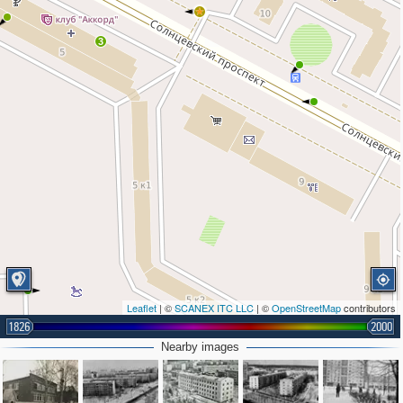
3
Leaflet
| ©
SCANEX ITC LLC
| ©
OpenStreetMap
contributors
1826
2000
Nearby images