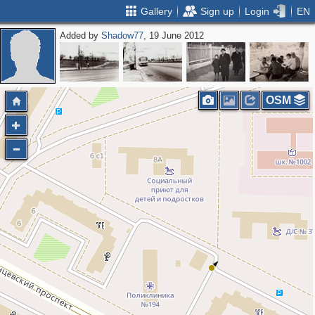
Gallery
Sign up
Login
EN
Added by
Shadow77
, 19 June 2012
OSM