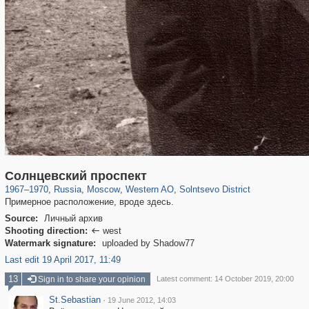
319,864
1,406,827
8,286
27,129
29,243
310
321
Солнцевский проспект
1967
–
1970
,
Russia
,
Moscow
,
Western AO
,
Solntsevo District
Примерное расположение, вроде здесь.
Source:
Личный архив
Shooting direction:
west

Watermark signature:
uploaded by Shadow77
Last edit 19 April 2017, 11:49
13
Sign in to share your opinion
Latest comment: 14 October 2019, 20:00
St.Sebastian
·
19 June 2012, 14:03