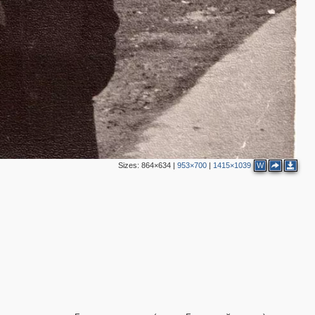
Sizes:
864×634
|
953×700
|
1415×1039
W