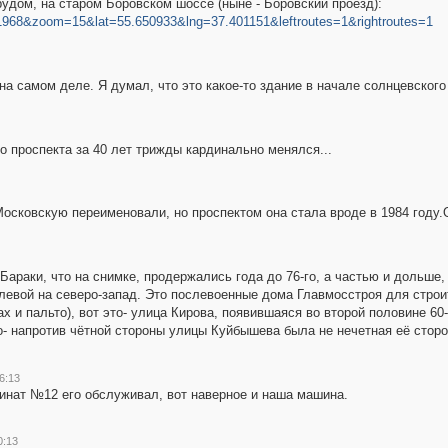
рудом, на старом Боровском шоссе (ныне - Боровский проезд):
51968&zoom=15&lat=55.650933&lng=37.401151&leftroutes=1&rightroutes=1
а самом деле. Я думал, что это какое-то здание в начале солнцевского
о проспекта за 40 лет трижды кардинально менялся...
 Московскую переименовали, но проспектом она стала вроде в 1984 году
араки, что на снимке, продержались года до 76-го, а частью и дольше,
левой на северо-запад. Это послевоенные дома Главмосстроя для строи
х и пальто), вот это- улица Кирова, появившаяся во второй половине 60-х
о- напротив чётной стороны улицы Куйбышева была не нечетная её сторо
6:13
бинат №12 его обслуживал, вот наверное и наша машина.
0:13