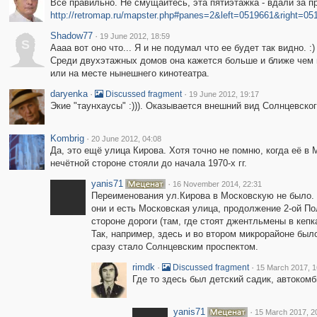
Всё правильно. Не смущайтесь, эта пятиэтажка - вдали за п
http://retromap.ru/mapster.php#panes=2&left=0519661&right=0
Shadow77
·
19 June 2012, 18:59
S
Аааа вот оно что... Я и не подумал что ее будет так видно. :)
Среди двухэтажных домов она кажется больше и ближе чем н
или на месте нынешнего кинотеатра.
daryenka
·
·
Discussed fragment
19 June 2012, 19:17
Экие "таунхаусы" :))). Оказывается внешний вид Солнцевског
Kombrig
·
20 June 2012, 04:08
Да, это ещё улица Кирова. Хотя точно не помню, когда её в
нечётной стороне стояли до начала 1970-х гг.
yanis71
·
16 November 2014, 22:31
Переименования ул.Кирова в Московскую не было. Б
они и есть Московская улица, продолжение 2-ой По
стороне дороги (там, где стоят джентльмены в кепка
Так, например, здесь и во втором микрорайоне был
сразу стало Солнцевским проспектом.
rimdk
·
·
Discussed fragment
15 March 2017, 1
Где то здесь был детский садик, автоком
yanis71
·
15 March 2017, 2