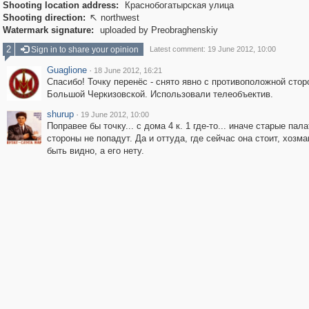
Shooting location address:
Краснобогатырская улица
Shooting direction:
northwest

Watermark signature:
uploaded by Preobraghenskiy
2
Sign in to share your opinion
Latest comment: 19 June 2012, 10:00
Guaglione
·
18 June 2012, 16:21
Спасибо! Точку перенёс - снято явно с противоположной сто
Большой Черкизовской. Использовали телеобъектив.
shurup
·
19 June 2012, 10:00
Поправее бы точку... с дома 4 к. 1 где-то... иначе старые пала
стороны не попадут. Да и оттуда, где сейчас она стоит, хозм
быть видно, а его нету.