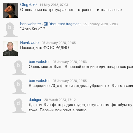
Oleg7070
·
14 May 2013, 07:03
Отцепления на тротуарах нет... странно... и толпы зевак.
ben-webster
·
·
Discussed fragment
25 January 2020, 21:08
b
"Фото Кино" ?
Novik-auto
·
25 January 2020, 22:05
Похоже, что ФОТО-РАДИО.
ben-webster
·
25 January 2020, 22:53
b
Очень может быть. В первой секции радиотовары как раз
ben-webster
·
25 January 2020, 22:55
b
В середине 70_х фото из отдела убрали, т.к. был магаз
dadigor
·
20 March 2023, 17:12
d
Да, там был фото-радио отдел, покупал там фотобумагу
тоже. Первый мой опыт в радио.