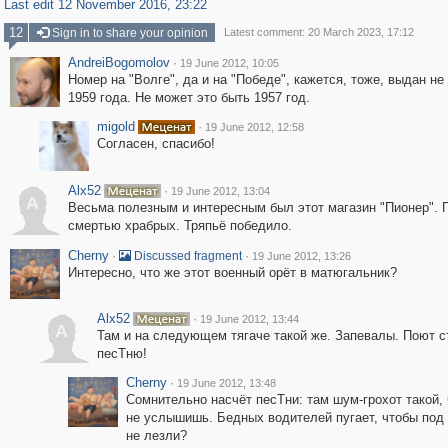
Last edit 12 November 2016, 23:22
12
Sign in to share your opinion
Latest comment: 20 March 2023, 17:12
AndreiBogomolov
·
19 June 2012, 10:05
Номер на "Волге", да и на "Победе", кажется, тоже, выдан не
1959 года. Не может это быть 1957 год.
migold
·
19 June 2012, 12:58
Согласен, спасибо!
Alx52
·
19 June 2012, 13:04
A
Весьма полезным и интересным был этот магазин "Пионер". 
смертью храбрых. Тряпьё победило.
Cherny
·
·
Discussed fragment
19 June 2012, 13:26
Интересно, что же этот военный орёт в матюгальник?
Alx52
·
19 June 2012, 13:44
A
Там и на следующем тягаче такой же. Запевалы. Поют 
песТню!
Cherny
·
19 June 2012, 13:48
Сомнительно насчёт песТни: там шум-грохот такой, 
не услышишь. Бедных водителей пугает, чтобы под
не лезли?