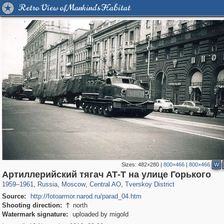
Retro View of Mankind's Habitat
Sizes:
482×280
|
800×466
|
800×466
W
319,779
1,406,242
159,978
8,286
29,243
5,916
53,034
2,283
Артиллерийский тягач АТ-Т на улице Горького
1959
–
1961
,
Russia
,
Moscow
,
Central AO
,
Tverskoy District
Source:
http://fotoarmor.narod.ru/parad_04.htm
Shooting direction:
north

Watermark signature:
uploaded by migold