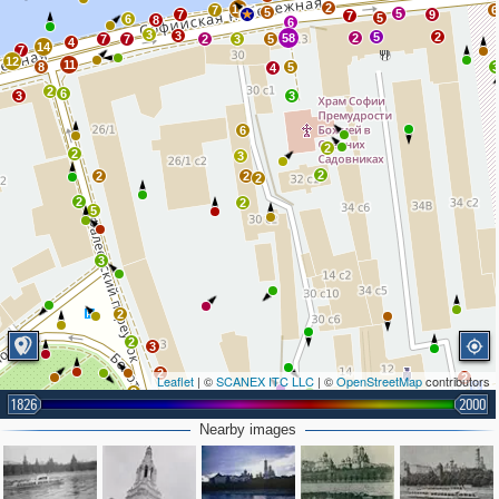
2
10
7
6
5
5
7
9
7
5
6
8
6
3
3
5
2
58
2
7
7
2
3
5
4
14
7
12
11
8
5
4
2
6
3
3
6
2
2
3
2
2
2
2
2
2
5
3
2
2
3
2
2
Leaflet
| ©
SCANEX ITC LLC
| ©
OpenStreetMap
contributors
3
1826
2000
5
4
Nearby images
2
2
3
4