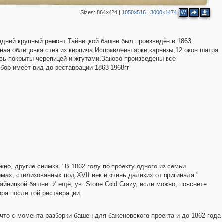
Sizes:
864×424
|
1050×516
|
3000×1474
W
16
16
дний крупный ремонт Тайницкой башни был произведён в 1863
5
2
ная облицовка стен из кирпича.Исправлены арки,карнизы,12 окон шатра
овь покрыты черепицей и жгутами.Заново произведены все
ор имеет вид до реставрации 1863-1968гг
ожно, другие снимки. "В 1862 голу по проекту одного из семьи
ах, стилизованных под XVII век и очень далёких от оригинала."
айницкой башне. И ещё, ув. Stone Cold Crazy, если можно, поясните
ра после той реставрации.
что с момента разборки башен для баженовского проекта и до 1862 года