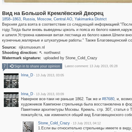
319,779
1,406,211
159,978
8,286
29,243
5,916
13,375
458
Вид на Большой Кремлёвский Дворец
1858
–
1863
,
Russia
,
Moscow
,
Central AO
,
Yakimanka District
Верхняя дата взята в соответствии со следующей информацией:"После
году.Тогда были вновь выведены цоколь и пояса из белого камня,наруж
и шпиля.Устроена каменная витая лестница из белого камня.Шпили вн
кузнечные,малярные и штукатурные работы." Также Благовещенский соб
Source:
rijksmuseum.nl
Shooting direction:
northwest

Watermark signature:
uploaded by Stone_Cold_Crazy
7
Sign in to share your opinion
Latest comment: 13 July 2013, 05:28
Irina_D
·
13 July 2013, 03:05
Irina_D
·
13 July 2013, 03:09
Наверное все-таки не раньше 1862. Так же и
#87680
, и, возм
художников Кампиони стрельница была восстановлена в форм
Памятники архитектуры Москвы. Кремль. стр. 307, статья о Т
пожалуйста, как изменился общий вид Благовещенского собо
Stone_Cold_Crazy
·
13 July 2013, 04:12
1.Если вы относительно стрельницы имеете в виду,