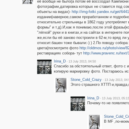
её вообще не было(а потом её воссоздал Кампиони в
фотографии,датировка которых не ставится под сом
объекты на видах)-
http://img-fotki.yandex.ru/get/6
издании(наверное,самом проработанном и подробно
относительно стрельницы в 1862 году употребляет 
формы" и т.д).И,как я понимаю,после этой фразы(ко
"лёгкой" руки и в книгах,и на сайтах в интернете 
же,если бы её заново построили в 62-м,то вряд ли
относит.башен тоже бывали:-) ) 2.По поводу собора
цвета(посмотрите фото
http://oldmos.ru/photo/view/8
реставрациях собора- тут
http://www.pravenc.ru/text
Irina_D
·
13 July 2013, 04:50
Спасибо за обстоятельный ответ, фото с и
копирую маркировку фото. Постараюсь ис
Stone_Cold_Crazy
·
13 July 2013, 04:
Этого страшного ХТТП и,правда,н
Irina_D
·
13 July 2013, 05:1
Почему-то не появляет
Stone_Cold_C
В MF ,по-моем