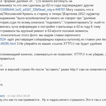
 "формах далёких от..."),то можете взглянуть на
нение(а то,что они сделаны до 62-го года подтверждают другие
441/21895444.1e/0_a43d7_33bf0ead_orig
и
#48787
.Могу сказать,что в
м)"Московский Кремль в старину и теперь"(Бартенев,1912 год)автор
выражение "была возобновлена"(и ничего не говорит про "далёкие
торая,судя по всему,означала "подновить","отремонтировать")с чьей-то
появилась куча информации о постройке стрельницы в 62-м году.К тому
 устраивали бы крупный ремонт в 63-м(хотя похожие моменты
: относительно этого фото- мы видим главки кирпичного
2524-
идёт реставрация собора(видны каркасы куполов),но главки уже бе
/149295.html
3.Не убирайте из ваших ссылок ХТТП://,так будет удобнее.
ллюминацией конечно, сомневаться не позволяет. ХТТП:// я не убираю, а 
правиться.
59
ет в верхней строке.Но после "вставить" разве http:// сам не появляетс
3
ся.
razy
·
13 July 2013, 05:28
у,это как-то настраивается...Ну и ладно,ничего страшного.Это я так,к сло