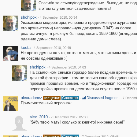
Спасибо за ссылку/подтверждение. Выходит, не по
в этом случае моя старческая память!
shchipok
·
4 September 2010, 00:34
Уважаемые модераторы, исправьте предложенную журналом L
его архивистами) неправильную датировку (1947) на более
реалистичную: я рискнул бы предложить 1959-1960 (вглядев
одеяние дамы слева).
kosta
·
4 September 2010, 00:49
Не претендуя ни на что, хотел отметить, что витрины здесь и
не совсем одинаковые :(
shchipok
·
4 September 2010, 04:03
На ссылочном снимке гораздо более поздние времена, ч
для той фотографии - там не только окна объединены/
проёмов прошлых времён, но и "подоконники" гораздо ни
перестройка произошла десятилетия спустя после 1960 
alexradonez
·
·
Discussed fragment
7 Decemb
Примечательный персонаж....
alex_2010
·
7 December 2012, 05:30
a
"$#% твою мать! сколько ж книг-то! нихрена себе!"
alexradonez
·
7 December 2012, 05:46