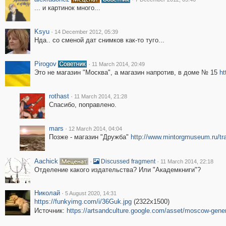
... и картинок много...
Ksyu
·
14 December 2012, 05:39
Нда.. со сменой дат снимков как-то туго...
Pirogov
·
11 March 2014, 20:49
Это не магазин "Москва", а магазин напротив, в доме № 15
ht
rothast
·
11 March 2014, 21:28
Спасибо, поправлено.
mars
·
12 March 2014, 04:04
Позже - магазин "Дружба"
http://www.mintorgmuseum.ru/tr
Aachick
·
·
Discussed fragment
11 March 2014, 22:18
Отделение какого издательства? Или "Академкниги"?
Николай
·
5 August 2020, 14:31
https://funkyimg.com/i/36Guk.jpg
(2322x1500)
Источник:
https://artsandculture.google.com/asset/moscow-gen