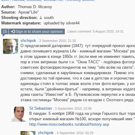
Author:
Thomas D. Mcavoy
Source:
Архив"Life"
Shooting direction:
south

Watermark signature:
uploaded by silver44
15
Sign in to share your opinion
Latest comment: 5 August 2020, 14:31
shchipok
·
3 September 2010, 21:26
О предлагаемой датировке (1947): тут очередной прокол арх
давно почившего журнала Life - книжный магазин "Москва" р
в этом здании в конце 1950х гг. (если мне не изменяет память)
пор в этих витринах были т.н. "Окна ТАСС" - подборка фотог
советских фотокорреспондентов на тему "обо всём на свете"
снимки, сделанные в зарубежных командировках. Помню это
достоверно по той причине, что я сам в детстве и отрочестве
единожды стоял в толпах зевак возле этих фото-витрин, у ко
кстати, были "двойники-братья" - например, в витринах издат
дома газеты "Известия" в Б. Путинковском переулке и в окна
этажа гостиницы "Москва" рядом со входом с Охотного ряда.
St.Sebastian
·
3 September 2010, 22:06
В пандан: 5 ноября 1958 года на улице Горького был то
открыт книжный магазин №100, вскоре получивший имя "
http://www.moscowbooks.ru/about/history.asp
shchipok
·
4 September 2010, 00:29