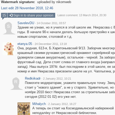
Watermark signature:
uploaded by nikomweb
Last edit 28 November 2018, 12:46
15
Sign in to share your opinion
Latest comment: 13 March 2014, 20:30
SavelevDU
·
14 October 2011, 03:57
S
Здание не узнаю, но я учился в этой школе им. Некрасова с 8
годы. В начале 90-х начали делать большую пристройко к шк
новым спортзалом, столовой и т.д.
etanya.05
·
24 December 2011, 13:18
Она, родная, 613-я, Б.Харитоньевский 9/13. Заборчик многок
крашеный своими ручками:греческий орнамент серебряной кр
(доверяли самым аккуратным), остальное - черной. За забор
фруктовый сад. Дети стоят слева от главного входа (направл
запад). Наш выпуск 1974г. был последним в этой школе, ее з
номер и имя Некрасова присвоили школе на ул. Чаплыгина, р
Redkiikadr
·
2 January 2012, 10:21
R
Помогите модераторам, укажите правильную точку. Звез
стоит у "нового здания", а не у старого. Удивительно, но
ноябре 2010 бюст Некрасова стоял за строительным заб
сегодня (2012 01 02) его уже нет.
Mihalych
·
2 January 2012, 16:27
А теперь он стоит на Космодемьянской набережной
неподалёку от Некрасовской библиотеки.