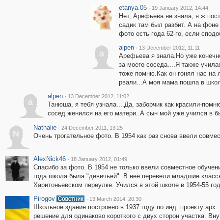
etanya.05
·
19 January 2012, 14:44
Нет, Арефьева не знала, я ж пос
садик там был разбит. А на фоне
фото есть года 62-го, если спод
alpen
·
13 December 2012, 11:11
a
Арефьева я знала.Но уже конечн
за моего соседа....Я также учила
тоже помню.Как он гонял нас на 
рвали...А моя мама пошла в школ
alpen
·
13 December 2012, 11:02
a
Танюша, я тебя узнала....Да, заборчик как красили-пом
сосед женился на его матери..А сын мой уже учился в 
Nathalie
·
24 December 2011, 13:25
N
Очень трогательное фото. В 1954 как раз снова ввели совме
AlexNick46
·
18 January 2012, 01:49
Спасибо за фото. В 1954 не только ввели совместное обучен
года школа была "девичьей". В неё перевели младшие класс
Харитоньевском переулке. Учился в этой школе в 1954-55 год
Pirogov
·
13 March 2014, 20:30
Школьное здание построено в 1937 году по инд. проекту арх.
решение для одинаково короткого с двух сторон участка. Вн