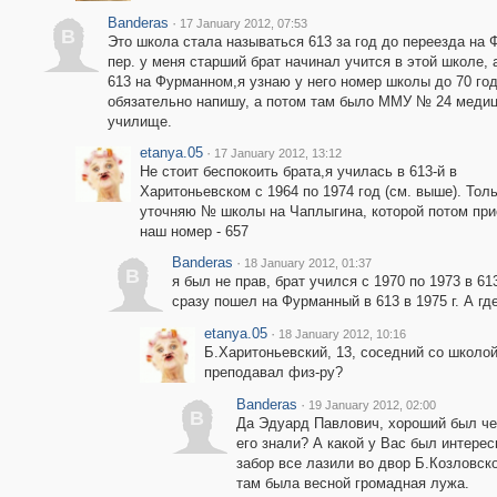
Banderas
·
17 January 2012, 07:53
B
Это школа стала называться 613 за год до переезда на
пер. у меня старший брат начинал учится в этой школе, 
613 на Фурманном,я узнаю у него номер школы до 70 год
обязательно напишу, а потом там было ММУ № 24 меди
училище.
etanya.05
·
17 January 2012, 13:12
Не стоит беспокоить брата,я училась в 613-й в
Харитоньевском с 1964 по 1974 год (см. выше). Тол
уточняю № школы на Чаплыгина, которой потом пр
наш номер - 657
Banderas
·
18 January 2012, 01:37
B
я был не прав, брат учился с 1970 по 1973 в 61
сразу пошел на Фурманный в 613 в 1975 г. А г
etanya.05
·
18 January 2012, 10:16
Б.Харитоньевский, 13, соседний со школой
преподавал физ-ру?
Banderas
·
19 January 2012, 02:00
B
Да Эдуард Павлович, хороший был ч
его знали? А какой у Вас был интере
забор все лазили во двор Б.Козловско
там была весной громадная лужа.