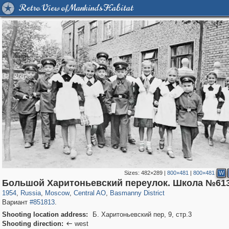
Retro View of Mankind's Habitat
Sizes:
482×289
|
800×481
|
800×481
W
319,780
1,406,294
159,978
8,286
29,243
5,916
13,198
520
Большой Харитоньевский переулок. Школа №61
1954
,
Russia
,
Moscow
,
Central AO
,
Basmanny District
Вариант
#851813
.
Shooting location address:
Б. Харитоньевский пер, 9, стр.3
Shooting direction:
west
