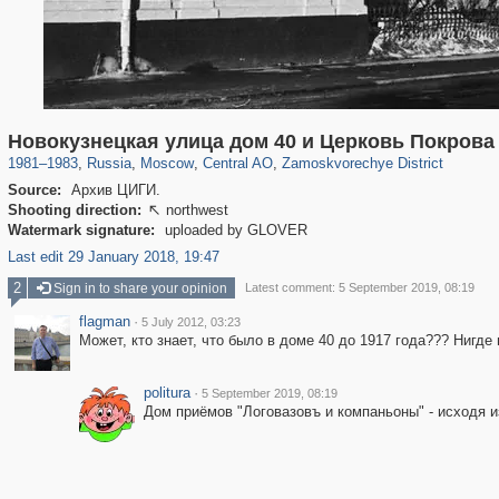
319,878
1,407,232
160,021
8,286
29,248
5,916
6,190
211
Новокузнецкая улица дом 40 и Церковь Покров
1981
–
1983
,
Russia
,
Moscow
,
Central AO
,
Zamoskvorechye District
Source:
Архив ЦИГИ.
Shooting direction:
northwest

Watermark signature:
uploaded by GLOVER
Last edit 29 January 2018, 19:47
2
Sign in to share your opinion
Latest comment: 5 September 2019, 08:19
flagman
·
5 July 2012, 03:23
Может, кто знает, что было в доме 40 до 1917 года??? Нигде 
politura
·
5 September 2019, 08:19
Дом приёмов "Логовазовъ и компаньоны" - исходя из 