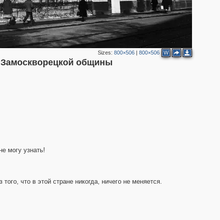
Sizes:
800×506
|
800×506
W
а Замоскворецкой общины
не могу узнать!
того, что в этой стране никогда, ничего не меняется.