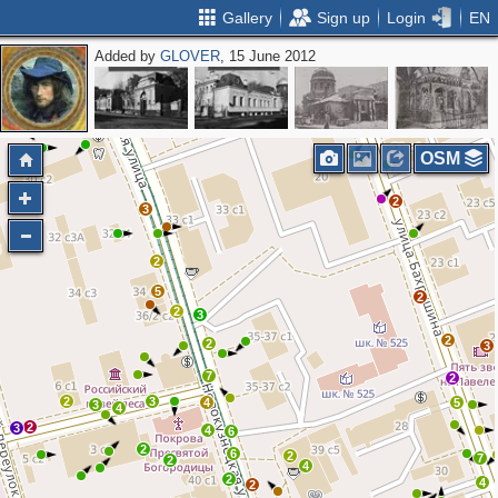
Gallery
Sign up
Login
EN
Added by
GLOVER
, 15 June 2012
2
2
2
OSM
2
3
2
5
2
2
3
2
2
3
7
2
2
3
4
5
3
4
2
3
4
6
2
6
2
7
2
4
2
4
2