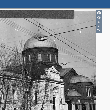
4
9
2k