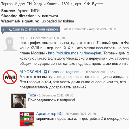
Торговый дом Г.И. Хаджи-Консты, 1891 г., арх. К.Ф. Буссе
Source:
Архив ЦИГИ
Shooting direction:
northwest

Watermark signature:
uploaded by tishina
7
Sign in to share your opinion
Latest comment: 7 August 2024, 18:58
gg_k
·
1 December 2011, 05:18
g
фотография замечательная, однако это не Тоговый дом, а Фл
конца XVIII в. - пер. пол. XIX в., что можно посмотреть на оп
плане Москвы -
http://old.dkn.mos.ru./base-plan
. Тоговый дом 
красную линию Большого Черкасского переулка - 3-х строени
общем не существенно, однако подпись предлагаю поменять
ALYOSCHIN
·
·
Discussed fragment
1 December 2011, 05:33
А что это за выступающие кирпичи, встречающиеся иногда н
Это говорит о том, что часть дома было снесено или то, что
предполагалось достраивать здание?
Toxa
·
1 December 2011, 06:08
Присоединяюсь к вопросу!
Архитектор ВС
·
28 March 2021, 21:29
кирпичная перевязка для достройки 2-й очереди кор