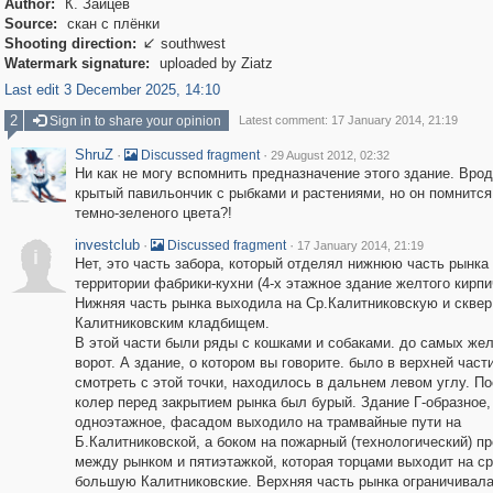
Author:
К. Зайцев
Source:
скан с плёнки
Shooting direction:
southwest

Watermark signature:
uploaded by Ziatz
Last edit 3 December 2025, 14:10
2
Sign in to share your opinion
Latest comment: 17 January 2014, 21:19
ShruZ
·
·
Discussed fragment
29 August 2012, 02:32
Ни как не могу вспомнить предназначение этого здание. Вро
крытый павильончик с рыбками и растениями, но он помнитс
темно-зеленого цвета?!
investclub
·
·
Discussed fragment
17 January 2014, 21:19
i
Нет, это часть забора, который отделял нижнюю часть рынка 
территории фабрики-кухни (4-х этажное здание желтого кирпи
Нижняя часть рынка выходила на Ср.Калитниковскую и сквер
Калитниковским кладбищем.
В этой части были ряды с кошками и собаками. до самых же
ворот. А здание, о котором вы говорите. было в верхней части
смотреть с этой точки, находилось в дальнем левом углу. П
колер перед закрытием рынка был бурый. Здание Г-образное,
одноэтажное, фасадом выходило на трамвайные пути на
Б.Калитниковской, а боком на пожарный (технологический) п
между рынком и пятиэтажкой, которая торцами выходит на с
большую Калитниковские. Верхняя часть рынка ограничивал