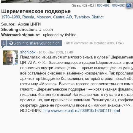
Sizes:
482×417
|
800×692
|
800×692
W
319,780
1,406,255
159,978
8,286
29,243
5,916
53,034
2,283
Шереметевское подворье
1970
–
1980
,
Russia
,
Moscow
,
Central AO
,
Tverskoy District
Source:
Архив ЦИГИ
Shooting direction:
south

Watermark signature:
uploaded by tishina
1
Sign in to share your opinion
Latest comment: 16 October 2009, 17:48
shchipok
·
16 October 2009, 17:48
Предлагаю избавиться от мягкого знака в слове "Шереметьев
ЦИТАТА: <<<...бывшее подворье графов Шереметевых в дом
полностью внутри «зачищено» — кроме выходящего на улиц
все остальное снесено и заменено новоделами. Так прослав
архитектор Владимир Колосницын, который строил новый «Во
гостиницу «Москва». Вывеска торгово-развлекательного ком
гласит: «Шереметьевское подворье» — хотя знатная фамили
писалась без мягкого знака! Написание часто путали и в ста
времена, но, как иронически напомнил Рахматуллин, графск
секретари даже не принимали писем с «мягким знаком».>>>.
ИСТОЧНИК:
http://www.rosbalt.ru/2009/10/16/681111.html