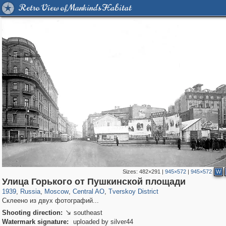
Retro View of Mankind's Habitat
Sizes:
482×291
|
945×572
|
945×572
W
319,878
1,407,206
160,021
8,286
29,248
5,916
53,055
2,283
Улица Горького от Пушкинской площади
1939
,
Russia
,
Moscow
,
Central AO
,
Tverskoy District
Склеено из двух фотографий...
Shooting direction:
southeast

Watermark signature:
uploaded by silver44