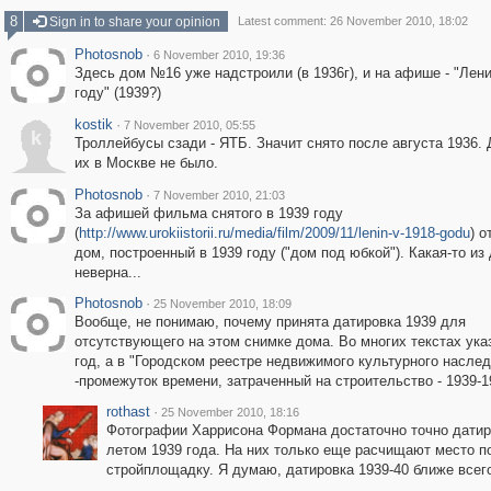
8
Sign in to share your opinion
Latest comment: 26 November 2010, 18:02
Photosnob
·
6 November 2010, 19:36
Здесь дом №16 уже надстроили (в 1936г), и на афише - "Лени
году" (1939?)
kostik
·
7 November 2010, 05:55
k
Троллейбусы сзади - ЯТБ. Значит снято после августа 1936. 
их в Москве не было.
Photosnob
·
7 November 2010, 21:03
За афишей фильма снятого в 1939 году
(
http://www.urokiistorii.ru/media/film/2009/11/lenin-v-1918-godu
) о
дом, построенный в 1939 году ("дом под юбкой"). Какая-то из
неверна...
Photosnob
·
25 November 2010, 18:09
Вообще, не понимаю, почему принята датировка 1939 для
отсутствующего на этом снимке дома. Во многих текстах ука
год, а в "Городском реестре недвижимого культурного наслед
-промежуток времени, затраченный на строительство - 1939-19
rothast
·
25 November 2010, 18:16
Фотографии Харрисона Формана достаточно точно дати
летом 1939 года. На них только еще расчищают место п
стройплощадку. Я думаю, датировка 1939-40 ближе всего