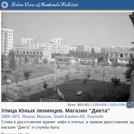
Retro View of Mankind's Habitat
Sizes:
482×301
|
1050×655
|
3336×2080
W
319,780
1,406,255
8,286
11,379
29,243
197
1,133
31
Улица Юных ленинцев. Магазин "Диета"
1969
–
1971
,
Russia
,
Moscow
,
South-Eastern AO
,
Kuzminki
Слева в двухэтажном здание: кафе и ателье, в правом двухэтажном зд
магазин "Диета" и службы быта.