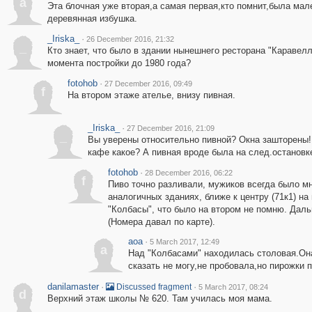
a
Эта блочная уже вторая,а самая первая,кто помнит,была мал
деревянная избушка.
_Iriska_
·
26 December 2016, 21:32
_
Кто знает, что было в здании нынешнего ресторана "Каравелл
момента постройки до 1980 года?
fotohob
·
27 December 2016, 09:49
f
На втором этаже ателье, внизу пивная.
_Iriska_
·
27 December 2016, 21:09
_
Вы уверены относительно пивной? Окна зашторены
кафе какое? А пивная вроде была на след.остановке 
fotohob
·
28 December 2016, 06:22
f
Пиво точно разливали, мужиков всегда было мн
аналогичных зданиях, ближе к центру (71к1) н
"Колбасы", что было на втором не помню. Даль
(Номера давал по карте).
aoa
·
5 March 2017, 12:49
a
Над "Колбасами" находилась столовая.Она
сказать не могу,не пробовала,но пирожки 
danilamaster
·
·
Discussed fragment
5 March 2017, 08:24
d
Верхний этаж школы № 620. Там училась моя мама.