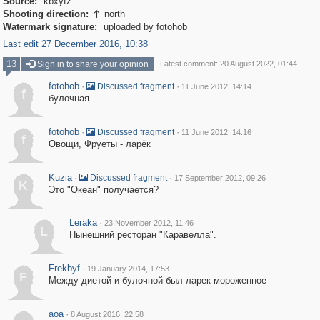
Source:
kbxyfz
Shooting direction:
north

Watermark signature:
uploaded by fotohob
Last edit 27 December 2016, 10:38
13
Sign in to share your opinion
Latest comment: 20 August 2022, 01:44
fotohob
·
·
Discussed fragment
11 June 2012, 14:14
f
булочная
fotohob
·
·
Discussed fragment
11 June 2012, 14:16
f
Овощи, Фруеты - ларёк
Kuzia
·
·
Discussed fragment
17 September 2012, 09:26
K
Это "Океан" получается?
Leraka
·
23 November 2012, 11:46
L
Нынешний ресторан "Каравелла".
Frekbyf
·
19 January 2014, 17:53
F
Между диетой и булочной был ларек мороженное
aoa
·
8 August 2016, 22:58