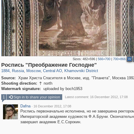
Sizes:
482×596
|
566×700
|
700×866
W
319,878
1,407,212
160,021
8,286
29,248
5,916
19,395
722
Роспись "Преображение Господне"
1884
,
Russia
,
Moscow
,
Central AO
,
Khamovniki District
Source:
Храм Христа Спасителя в Москве, изд. "Планета", Москва 199
Shooting direction:
north

Watermark signature:
uploaded by boch1953
1
Sign in to share your opinion
Latest comment: 16 December 2012, 17:08
Dafna
·
16 December 2012, 17:08
Роспись первоначально исполнена, но не завершена ректоро
Императорской академии художеств Ф.А.Бруни. Окончательн
завершил академик Е.С.Сорокин.