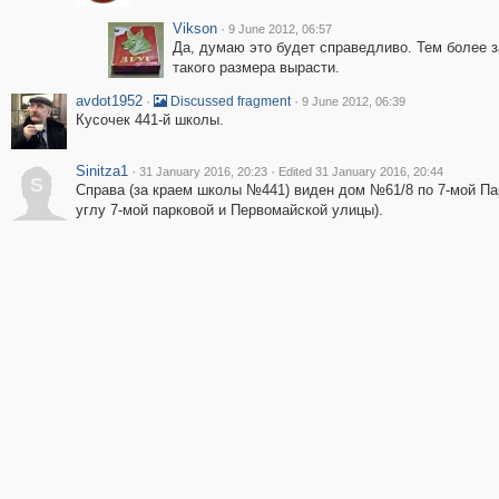
Vikson
·
9 June 2012, 06:57
Да, думаю это будет справедливо. Тем более з
такого размера вырасти.
avdot1952
·
·
Discussed fragment
9 June 2012, 06:39
Кусочек 441-й школы.
Sinitza1
·
·
31 January 2016, 20:23
Edited 31 January 2016, 20:44
S
Справа (за краем школы №441) виден дом №61/8 по 7-мой Па
углу 7-мой парковой и Первомайской улицы).