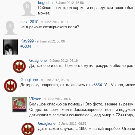
bogodim
·
8 June 2012, 15:56
b
Сейчас посмотрел карту - и вправду там такого быт
может.
alex_2010
·
9 June 2012, 01:03
a
не в районе октябрьского поля?
Kay999
·
9 June 2012, 06:06
#6834
Guaglione
·
9 June 2012, 06:19
Да, так оно и есть. Немного смутил ракурс и обилие раст
Guaglione
·
9 June 2012, 06:25
Датировку поправил, отталкиваясь от
#6834
. Ув. Vikson, мож
Vikson
·
9 June 2012, 06:48
Большое спасибо за помощь! Это фото, вернее вырезку и
Он долгое время жил в Замоскворечье - вот я и подумал,
датировки я все-таки сомневаюсь, дед умер в 72-м году, 
Guaglione
·
9 June 2012, 06:51
Да, в таком случае, с 1980-м явный перебор. Огран