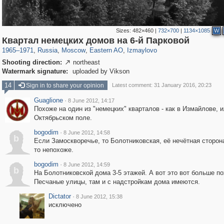
Sizes:
482×460
|
732×700
|
1134×1085
W
319,716
1,405,768
8,286
20,915
29,243
306
3,432
65
Квартал немецких домов на 6-й Парковой
1965
–
1971
,
Russia
,
Moscow
,
Eastern AO
,
Izmaylovo
Shooting direction:
northeast

Watermark signature:
uploaded by Vikson
14
Sign in to share your opinion
Latest comment: 31 January 2016, 20:23
Guaglione
·
8 June 2012, 14:17
Похоже на один из "немецких" кварталов - как в Измайлове, и
Октябрьском поле.
bogodim
·
8 June 2012, 14:58
b
Если Замоскворечье, то Болотниковская, её нечётная сторона
то непохоже.
bogodim
·
8 June 2012, 14:59
b
На Болотниковской дома 3-5 этажей. А вот это вот больше п
Песчаные улицы, там и с надстройкам дома имеются.
Dictator
·
8 June 2012, 15:38
исключено