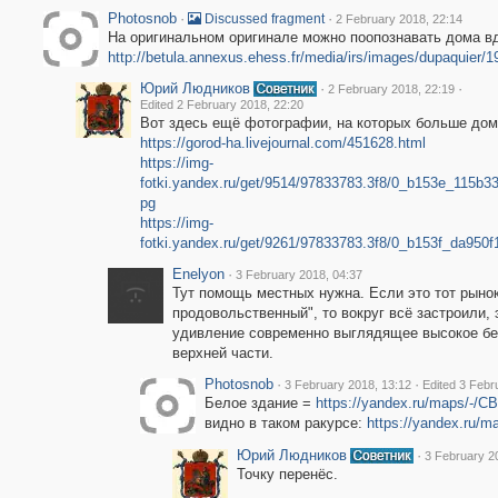
Photosnob
·
·
Discussed fragment
2 February 2018, 22:14
На оригинальном оригинале можно поопознавать дома в
http://betula.annexus.ehess.fr/media/irs/images/dupaquier/1
Юрий Людников
·
·
2 February 2018, 22:19
Edited 2 February 2018, 22:20
Вот здесь ещё фотографии, на которых больше дом
https://gorod-ha.livejournal.com/451628.html
https://img-
fotki.yandex.ru/get/9514/97833783.3f8/0_b153e_115b3
pg
https://img-
fotki.yandex.ru/get/9261/97833783.3f8/0_b153f_da950
Enelyon
·
3 February 2018, 04:37
Тут помощь местных нужна. Если это тот рыно
продовольственный", то вокруг всё застроили, 
удивление современно выглядящее высокое бел
верхней части.
Photosnob
·
·
3 February 2018, 13:12
Edited 3 Febr
Белое здание =
https://yandex.ru/maps/-/
видно в таком ракурсе:
https://yandex.ru/
Юрий Людников
·
3 February 2
Точку перенёс.