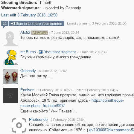
Shooting direction:
north

Watermark signature:
uploaded by Gennady
Last edit 3 February 2018, 16:50
11
Sign in to share your opinion
Latest comment: 3 February 2018, 21:50
Alx52
·
7 June 2012, 10:24
A
Теперь на месте рынка ларёк, аж, в несколько этажей.
mr.Burns
·
·
Discussed fragment
8 June 2012, 01:38
Глубоки карманы у лысого гражданина.
Gennady
·
8 June 2012, 02:02
Для пол литру.....
Enelyon
·
·
2 February 2018, 16:58
Edited 3 February 2018, 04:37
Какая Москва? Глаза протрите, видно же, что глубокая прови
Хабаровск, 1975 год, оригинал здесь -
http://iconotheque-
russe.ehess.fr/photo/997/
Ещё и какой-то "Инн Панаев"...
Photosnob
·
2 February 2018, 22:04
Спасибо за напоминание об авторе, но его архив датиро
ошибочно. Сойдёмся на 1976 г. )
/p/193608?hl=comment-5