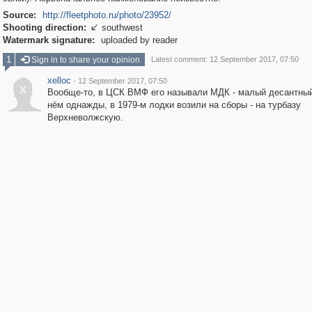
Source:
http://fleetphoto.ru/photo/23952/
Shooting direction:
southwest

Watermark signature:
uploaded by reader
1
Sign in to share your opinion
Latest comment: 12 September 2017, 07:50
xelloc
·
12 September 2017, 07:50
x
Вообще-то, в ЦСК ВМФ его называли МДК - малый десантный
нём однажды, в 1979-м лодки возили на сборы - на турбазу
Верхневолжскую.