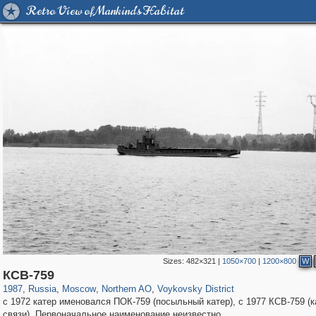
Retro View of Mankind's Habitat
Sizes:
482×321
|
1050×700
|
1200×800
W
319,882
1,407,361
8,286
22,544
29,248
598
1,077
10
КСВ-759
1987
,
Russia
,
Moscow
,
Northern AO
,
Voykovsky District
с 1972 катер именовался ПОК-759 (посыльный катер), с 1977 КСВ-759 (к
связи). Первоначальное наименование неизвестно.