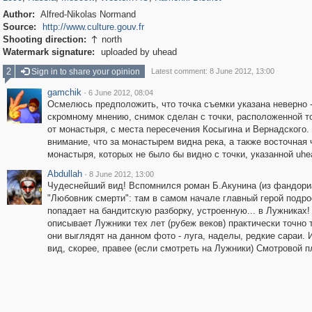
Author:
Alfred-Nikolas Normand
Source:
http://www.culture.gouv.fr
Shooting direction:
north

Watermark signature:
uploaded by uhead
2
Sign in to share your opinion
Latest comment: 8 June 2012, 13:00
gamchik
·
6 June 2012, 08:04
Осмелюсь предположить, что точка съемки указана неверно 
скромному мнению, снимок сделан с точки, расположенной то
от монастыря, с места пересечения Косыгина и Вернадского.
внимание, что за монастырем видна река, а также восточная 
монастыря, которых не было бы видно с точки, указанной uhe
Abdullah
·
8 June 2012, 13:00
Чудеснейший вид! Вспомнился роман Б.Акунина (из фандори
"Любовник смерти": там в самом начале главный герой подро
попадает на бандитскую разборку, устроенную... в Лужниках!
описывает Лужники тех лет (рубеж веков) практически точно т
они выглядят на данном фото - луга, наделы, редкие сараи. И
вид, скорее, правее (если смотреть на Лужники) Смотровой 