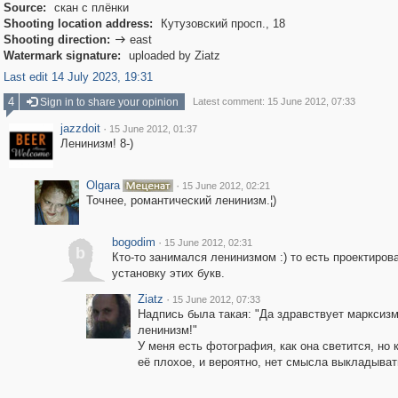
Source:
скан с плёнки
Shooting location address:
Кутузовский просп., 18
Shooting direction:
east

Watermark signature:
uploaded by Ziatz
Last edit 14 July 2023, 19:31
4
Sign in to share your opinion
Latest comment: 15 June 2012, 07:33
jazzdoit
·
15 June 2012, 01:37
Ленинизм! 8-)
Olgara
·
15 June 2012, 02:21
Точнее, романтический ленинизм.¦)
bogodim
·
15 June 2012, 02:31
b
Кто-то занимался ленинизмом :) то есть проектиров
установку этих букв.
Ziatz
·
15 June 2012, 07:33
Надпись была такая: "Да здравствует марксизм
ленинизм!"
У меня есть фотография, как она светится, но 
её плохое, и вероятно, нет смысла выкладывать