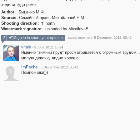
ходили туда реже.
Author:
Быценко М.Ф.
Source:
Семейный архив Михайловой Е.М.
Shooting direction:
north

Watermark signature:
uploaded by MixailovaE
2
Sign in to share your opinion
Latest comment: 5 December 2012, 00:42
vitale
·
5 June 2012, 16:24
Именно "зимний пруд" просматривается с огромным трудом...
милую девочку видно хорошо!
ImPscha
·
5 December 2012, 00:42
I
Помпончики)))